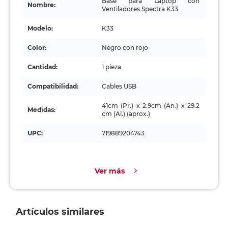
Base para Laptop con
Nombre:
Ventiladores Spectra K33
Modelo:
K33
Color:
Negro con rojo
Cantidad:
1 pieza
Compatibilidad:
Cables USB
41cm (Pr.) x 2.9cm (An.) x 29.2
Medidas:
cm (Al.) (aprox.)
UPC:
719889204743
Ver más
Artículos similares