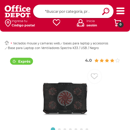
Ingresar Codigo Pos
Ingresa tu
Inicia
0
Código postal
sesión
teclados mouse y camaras web
bases para laptop y accesorios
Base para Laptop con Ventiladores Spectra K33 / USB / Negro
4.0