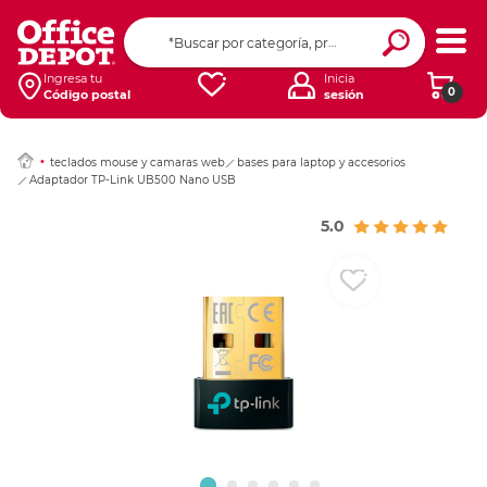
Ingresar Codigo Pos
Ingresa tu
Inicia
0
Código postal
sesión
teclados mouse y camaras web
bases para laptop y accesorios
Adaptador TP-Link UB500 Nano USB
5.0