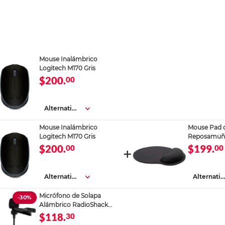
Mouse Inalámbrico
Logitech M170 Gris
$200.
00
Alternativa
s
Mouse Inalámbrico
Mouse Pad 
Logitech M170 Gris
Reposamuñ
Foam Spectr
$200.
$199.
00
00
Negro
Alternativa
Alternativ
s
s
Micrófono de Solapa
-30%
Alámbrico RadioShack
Omnidireccional 1.5 m
$118.
30