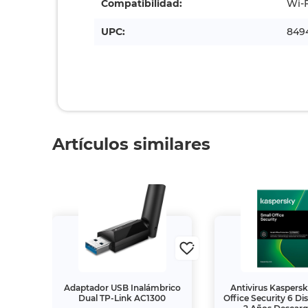
Compatibilidad:
Wi-F
UPC:
849
Artículos similares
ta
Adaptador USB Inalámbrico
Antivirus Kaspers
1.50
Dual TP-Link AC1300
Office Security 6 Di