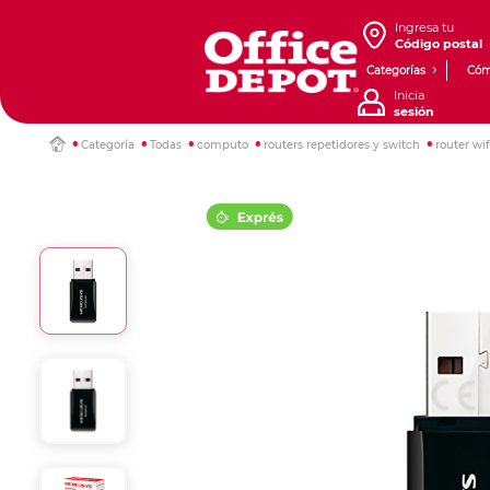
Ingresa tu
Código postal
Categorías
Cóm
Inicia
sesión
Categoría
Todas
computo
routers repetidores y switch
router wif