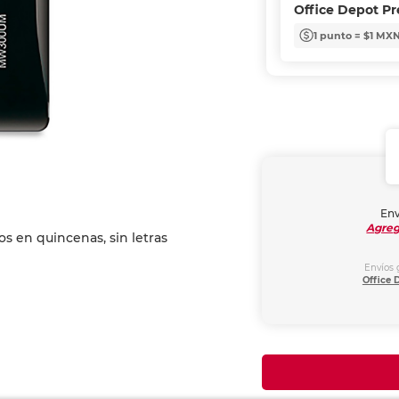
Office Depot P
1 punto = $1 MX
Env
Agreg
Envíos 
Office 