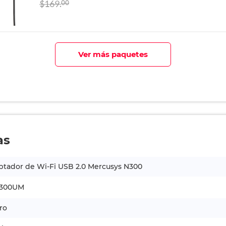
$169.
00
Ver más paquetes
as
ptador de Wi-Fi USB 2.0 Mercusys N300
300UM
ro