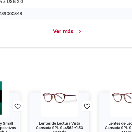
i a USB 2.0
439000348
Ver más
ky Small
Lentes de Lectura Vista
Lentes de Lec
spositivos
Cansada SPL SL4562 +1.50
Cansada SPL S