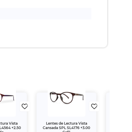
tura Vista
Lentes de Lectura Vista
Antivirus 
L4564 +2.50
Cansada SPL SL4176 +3.00
Office Secur