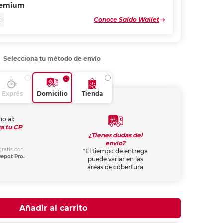
remium
Conoce Saldo Wallet
N
Selecciona tu método de envío
Exprés
Domicilio
Tienda
ío al:
a tu CP
¿Tienes dudas del
envío?
gratis con
*El tiempo de entrega
Depot Pro.
puede variar en las
áreas de cobertura
Añadir al carrito