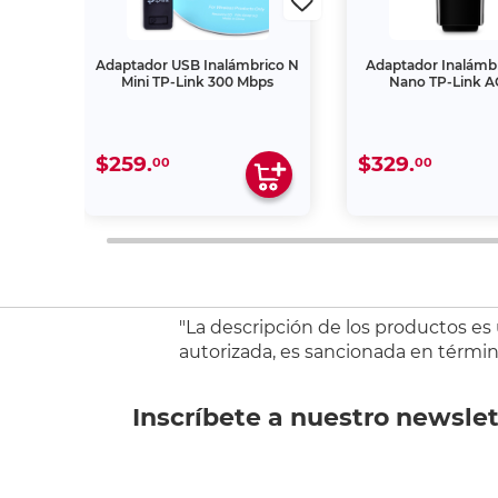
B500
Adaptador USB Inalámbrico N
Adaptador Inalámb
Mini TP-Link 300 Mbps
Nano TP-Link 
$259.
$329.
00
00
"La descripción de los productos es
autorizada, es sancionada en término
Inscríbete a nuestro newslet
Y recibe descuentos y promociones exclusivas.
sclient