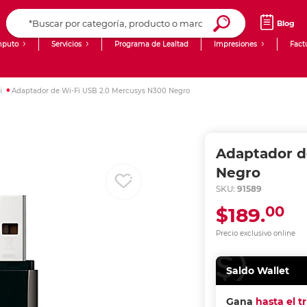
Blog
puto
Servicios
Programa de Lealtad
Impresiones
Fact
Computadoras de Escritorio
Creación de contenido digital
i
Adaptador de Wi-Fi USB 2.0 Mercusys N300 Negro
Ingresar Codigo Postal
Laptops
giit!
Tablets
Blog
Adaptador d
Monitores
Venta corporativa
Negro
SKU:
91589
PyME
00
$189.
Precio exclusivo online
Saldo Wallet
Gana
hasta el t