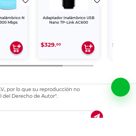
Inalámbrico N
Adaptador Inalámbrico USB
Adaptador
 300 Mbps
Nano TP-Link AC600
Na
$329.
$249.
00
00
V., por lo que su reproducción no
l del Derecho de Autor".