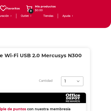
Mis productos
Favoritos
$0.00
0
uración
Outlet
Tiendas
Ayuda
e Wi-Fi USB 2.0 Mercusys N300
Cantidad
riple de puntos
con nuestra membresía