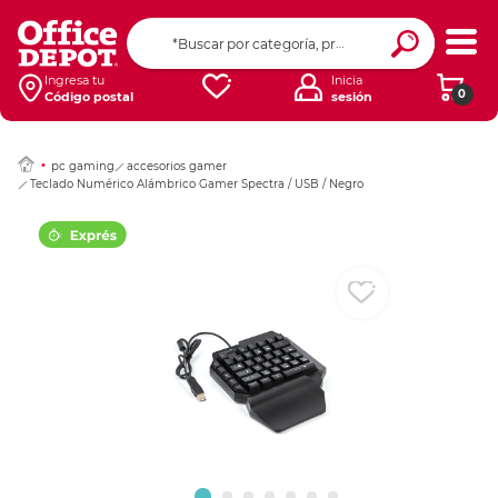
Ingresar Codigo Pos
Ingresa tu
Inicia
0
Código postal
sesión
pc gaming
accesorios gamer
Teclado Numérico Alámbrico Gamer Spectra / USB / Negro