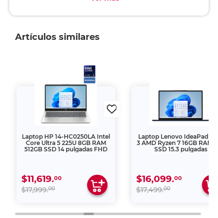
Artículos similares
Laptop HP 14-HC0250LA Intel
Laptop Lenovo IdeaPad Sl
Core Ultra 5 225U 8GB RAM
3 AMD Ryzen 7 16GB RAM 1
512GB SSD 14 pulgadas FHD
SSD 15.3 pulgadas
$11,619.
$16,099.
00
00
00
00
$17,999.
$17,499.