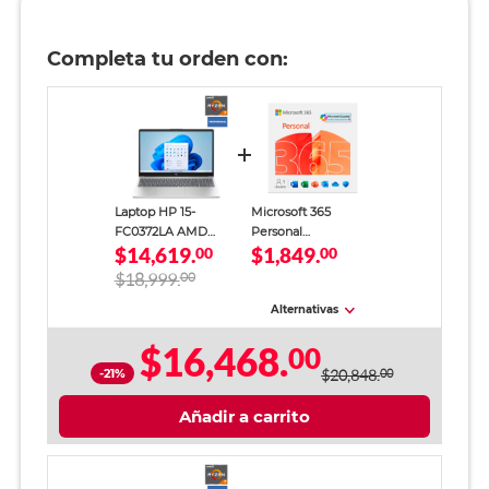
Completa tu orden con:
Laptop HP 15-
Microsoft 365
FC0372LA AMD
Personal
$14,619.
$1,849.
Ryzen 7 16GB RAM
00
Descargable para 1
00
512GB SSD 15.6
Usuario 1 Año
$18,999.
00
pulgadas FHD
Alternativas
$16,468.
00
-21%
$20,848.
00
Añadir a carrito