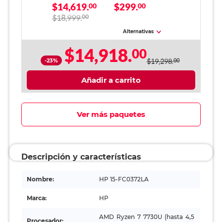
$14,619.
$299.
Ryzen 7 16GB RAM
00
Año
00
512GB SSD 15.6
$18,999.
00
pulgadas FHD
Alternativas
$14,918.
00
-23%
$19,298.
00
Añadir a carrito
Ver más paquetes
Descripción y características
Nombre:
HP 15-FC0372LA
Marca:
HP
AMD Ryzen 7 7730U (hasta 4,5
Procesador: