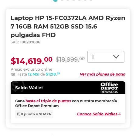
Laptop HP 15-FC0372LA AMD Ryzen
7 16GB RAM 512GB SSD 15.6
pulgadas FHD
SKU:
100287686
Cantidad
00
$14,619.
$18,999.
00
Precio exclusivo online
25
Hasta
12 MSI
de
$1218.
Ver más planes de pago
Saldo Wallet
Gana
hasta el triple de puntos
con nuestra membresía
Office Depot Premium
Conoce Saldo Wallet
1 punto = $1 MXN