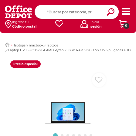
Ingresar Codigo Pos
Ingresa tu
Inicia
0
Código postal
sesión
laptops y macbook
laptops
Laptop HP 15-FC0372LA AMD Ryzen 7 16GB RAM 512GB SSD 15.6 pulgadas FHD