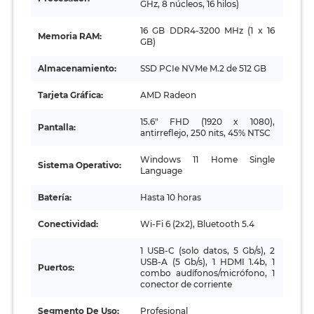
GHz, 8 núcleos, 16 hilos)
16 GB DDR4-3200 MHz (1 x 16
Memoria RAM:
GB)
Almacenamiento:
SSD PCIe NVMe M.2 de 512 GB
Tarjeta Gráfica:
AMD Radeon
15.6" FHD (1920 x 1080),
Pantalla:
antirreflejo, 250 nits, 45% NTSC
Windows 11 Home Single
Sistema Operativo:
Language
Batería:
Hasta 10 horas
Conectividad:
Wi‑Fi 6 (2x2), Bluetooth 5.4
1 USB‑C (solo datos, 5 Gb/s), 2
USB‑A (5 Gb/s), 1 HDMI 1.4b, 1
Puertos:
combo audífonos/micrófono, 1
conector de corriente
Segmento De Uso:
Profesional