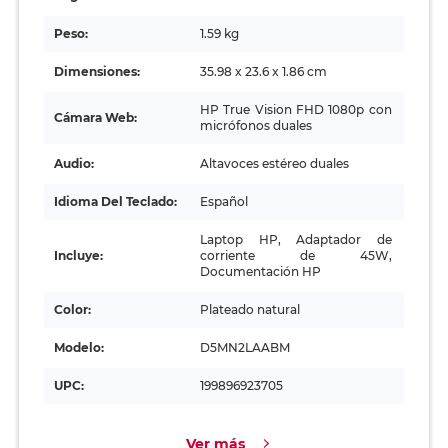
Peso:
1.59 kg
Dimensiones:
35.98 x 23.6 x 1.86 cm
HP True Vision FHD 1080p con
Cámara Web:
micrófonos duales
Audio:
Altavoces estéreo duales
Idioma Del Teclado:
Español
Laptop HP, Adaptador de
Incluye:
corriente de 45W,
Documentación HP
Color:
Plateado natural
Modelo:
D5MN2LAABM
UPC:
199896923705
Ver más