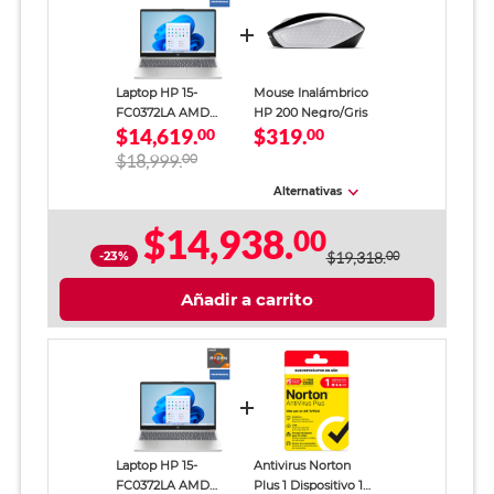
Laptop HP 15-
Mouse Inalámbrico
FC0372LA AMD
HP 200 Negro/Gris
$14,619.
$319.
Ryzen 7 16GB RAM
00
00
512GB SSD 15.6
$18,999.
00
pulgadas FHD
Alternativas
$14,938.
00
-23%
$19,318.
00
Añadir a carrito
Laptop HP 15-
Antivirus Norton
FC0372LA AMD
Plus 1 Dispositivo 1