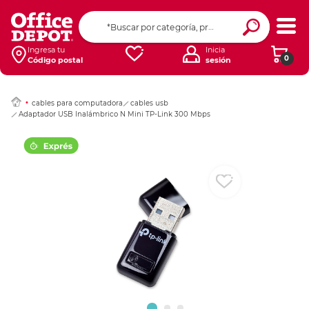
Ingresar Codigo Pos
Ingresa tu
Inicia
0
Código postal
sesión
cables para computadora
cables usb
Adaptador USB Inalámbrico N Mini TP-Link 300 Mbps