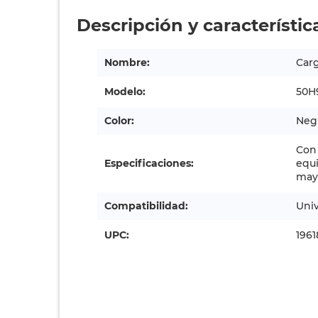
Descripción y característic
Nombre:
Car
Modelo:
50H
Color:
Neg
Con 
Especificaciones:
equi
mayo
Compatibilidad:
Univ
UPC:
196