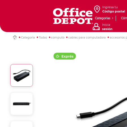
Ingresa tu
Código postal
Categorías
Cóm
Inicia
sesión
Categoría
Todas
computo
cables para computadora
accesorios 