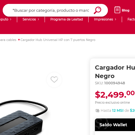
Blog
puto
Servicios
Programa de Lealtad
Impresiones
Fact
Computadoras de Escritorio
Creación de contenido digital
para cables
Cargador Hub Universal HP con 7 puertos Negro
Ingresar Codigo Postal
Laptops
giit!
Tablets
Blog
Cargador Hu
Monitores
Venta corporativa
Negro
SKU:
100094948
PyME
00
$2,499.
Precio exclusivo online
Hasta
12 MSI
de
$2
Saldo Wallet