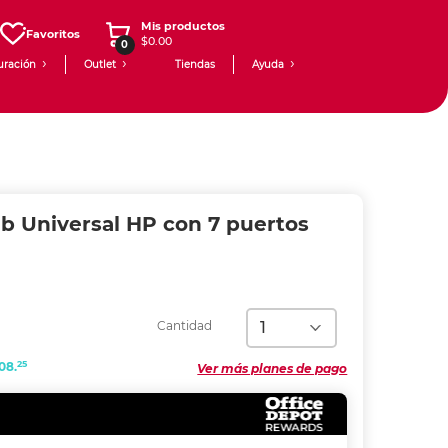
Mis productos
Favoritos
$0.00
0
uración
Outlet
Tiendas
Ayuda
b Universal HP con 7 puertos
Cantidad
25
08.
Ver más planes de pago