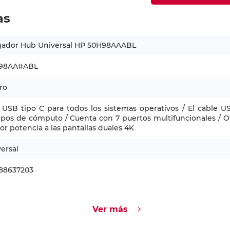
as
gador Hub Universal HP 50H98AAABL
98AA#ABL
ro
USB tipo C para todos los sistemas operativos / El cable U
pos de cómputo / Cuenta con 7 puertos multifuncionales / O
r potencia a las pantallas duales 4K
ersal
188637203
Ver más