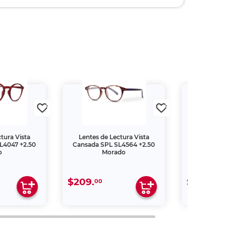
tura Vista
Lentes de Lectura Vista
Lentes de
L4047 +2.50
Cansada SPL SL4564 +2.50
Cansada S
o
Morado
$209.
$209.
00
00