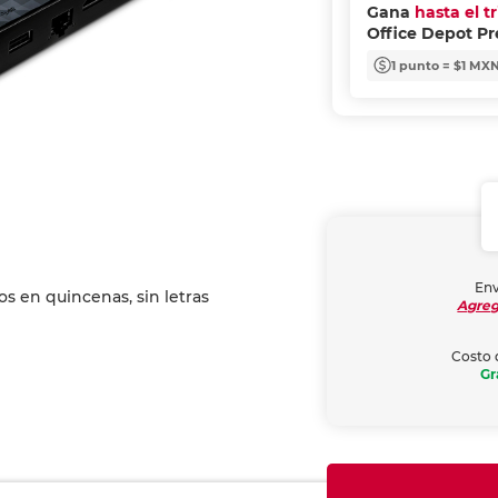
Gana
hasta el t
Office Depot P
1 punto = $1 MX
Env
Agreg
Costo 
Gr