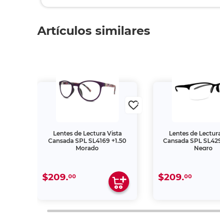
Artículos similares
-F 4
Lentes de Lectura Vista
Lentes de Lectura
Cansada SPL SL4169 +1.50
Cansada SPL SL42
Morado
Negro
$209.
$209.
00
00