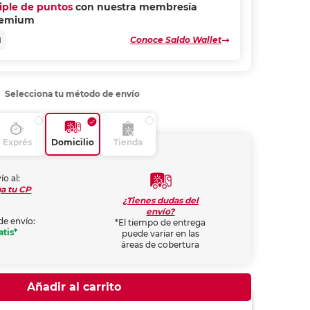
riple de puntos
con nuestra membresía
remium
Conoce Saldo Wallet
N
Selecciona tu método de envío
Exprés
Domicilio
Tienda
ío al:
a tu CP
¿Tienes dudas del
envío?
de envío:
*El tiempo de entrega
atis*
puede variar en las
áreas de cobertura
Añadir al carrito