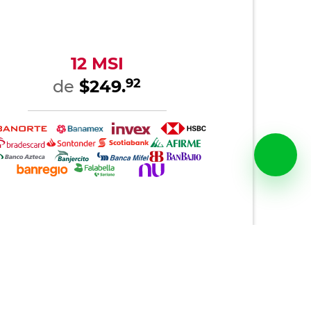
12 MSI
92
de
$249.
al y PayPal Plus
Otros métodos de pago