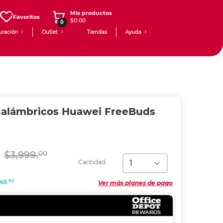
Mis productos
Favoritos
$0.00
0
uración
Outlet
Tiendas
Ayuda
nalámbricos Huawei FreeBuds
$3,999.
00
Cantidad
92
49.
Ver más planes de pago