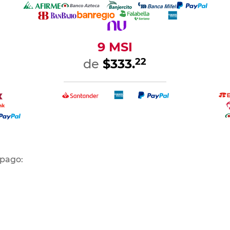
9 MSI
22
de
$333.
 pago:
 débito y
Pago en tienda Office Depot
Depósito o transferencia
PayP
y Radioshack