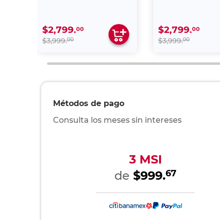
$2,799.
$2,799.
00
00
00
00
$3,999.
$3,999.
Métodos de pago
Consulta los meses sin intereses
3 MSI
67
de
$999.