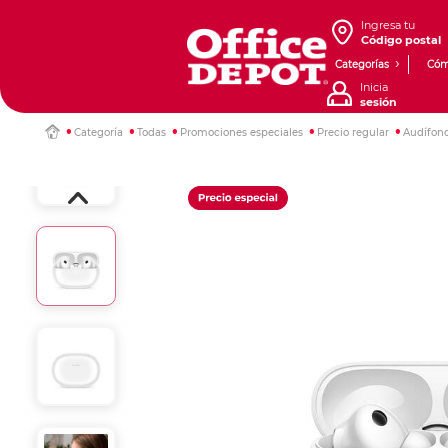
Ingresa tu
Código postal
Categorías
Cóm
Inicia
sesión
Categoría
Todas
Promociones especiales
Precio regular
Audífono