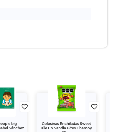
ople big
Golosinas Enchiladas Sweet
Smartwatc
sabel Sánchez
Xile Co Sandia Bites Chamoy
GT Runner 2