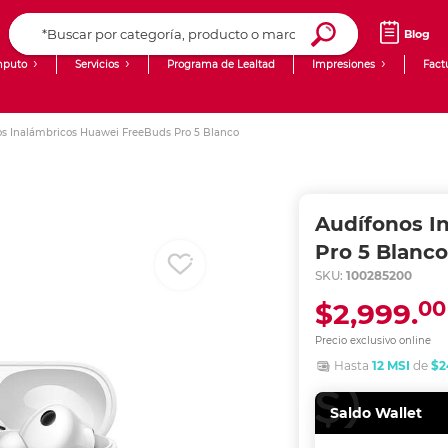
Blog
puto
Servicios
Programa de Lealtad
Impresiones
Fact
Computadoras de Escritorio
Creación de contenido digital
s Inalámbricos Huawei FreeBuds Pro 5 Blanco
Ingresar Codigo Postal
Laptops
giit!
Tablets
Blog
Audífonos I
Monitores
Venta corporativa
Pro 5 Blanco
SKU:
100285200
PyME
00
$2,999.
Precio exclusivo online
Hasta
12 MSI
de
$2
Saldo Wallet