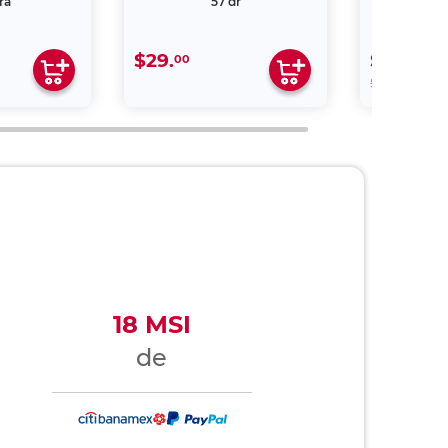
ra
57 gr
$29.
$5,499.
00
00
$8,999.
18 MSI
de