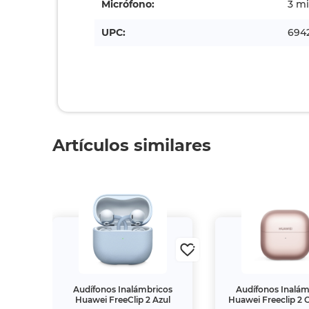
Micrófono:
3 mi
UPC:
6942
Artículos similares
- Bal
Audífonos Inalámbricos
Audífonos Inalám
Huawei FreeClip 2 Azul
Huawei Freeclip 2 