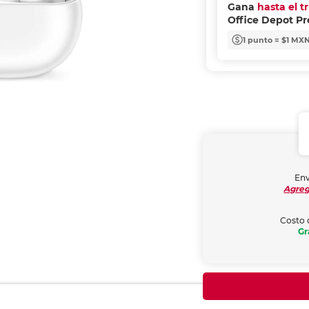
Gana
hasta el t
Office Depot P
1 punto = $1 MX
Env
Agreg
Costo 
Gr