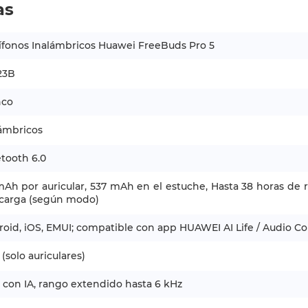
as
fonos Inalámbricos Huawei FreeBuds Pro 5
23B
nco
ámbricos
tooth 6.0
Ah por auricular, 537 mAh en el estuche, Hasta 38 horas de 
 carga (según modo)
oid, iOS, EMUI; compatible con app HUAWEI AI Life / Audio C
 (solo auriculares)
con IA, rango extendido hasta 6 kHz