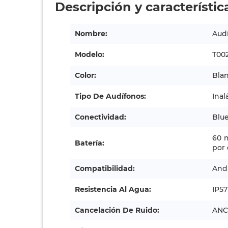
Descripción y característic
Nombre:
Audí
Modelo:
T00
Color:
Bla
Tipo De Audífonos:
Inal
Conectividad:
Blue
60 m
Batería:
por
Compatibilidad:
Andr
Resistencia Al Agua:
IP57
Cancelación De Ruido:
ANC 