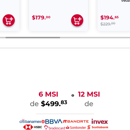
Vega
$179.
$194.
00
65
00
$229.
6 MSI
12 MSI
o
83
de
$499.
de