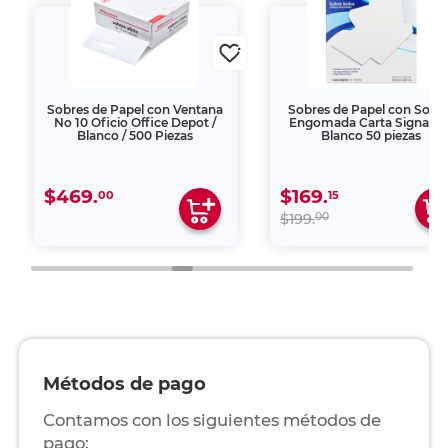
Sobres de Papel con Ventana
Sobres de Papel con Sola
No 10 Oficio Office Depot /
Engomada Carta Signatur
Blanco / 500 Piezas
Blanco 50 piezas
$469.
$169.
00
15
00
$199.
Métodos de pago
Contamos con los siguientes métodos de
pago: