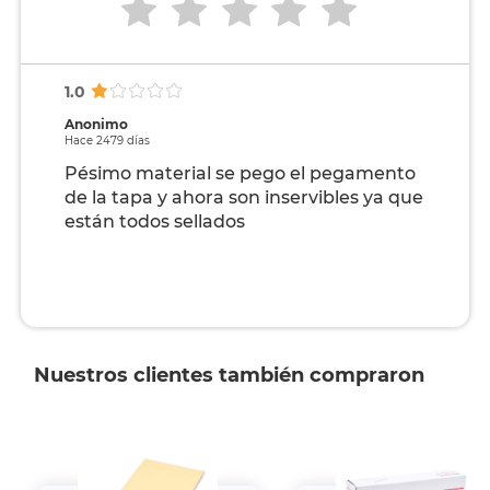
1.0
Anonimo
Hace 2479 días
Pésimo material se pego el pegamento
de la tapa y ahora son inservibles ya que
están todos sellados
Nuestros clientes también compraron