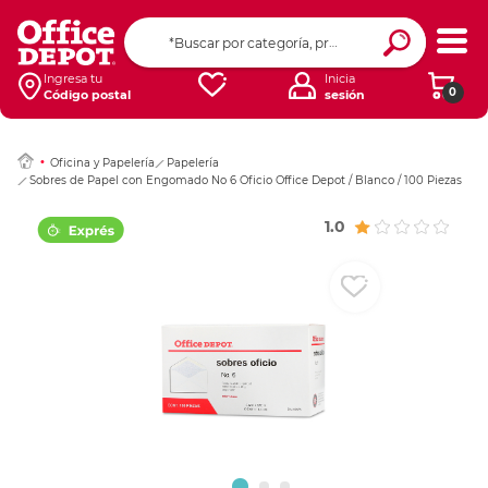
Ingresar Codigo Pos
Ingresa tu
Inicia
0
Código postal
sesión
Oficina y Papelería
Papelería
Sobres de Papel con Engomado No 6 Oficio Office Depot / Blanco / 100 Piezas
1.0