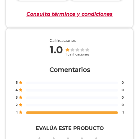
Consulta términos y condiciones
Calificaciones
1.0
1 calificaciones
Comentarios
5
0
4
0
3
0
2
0
1
1
EVALÚA ESTE PRODUCTO