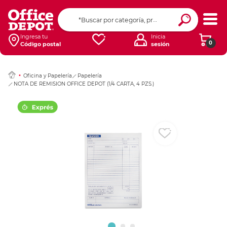
Ingresar Codigo Pos
Ingresa tu
Inicia
0
Código postal
sesión
Oficina y Papelería
Papelería
NOTA DE REMISION OFFICE DEPOT (1/4 CARTA, 4 PZS.)