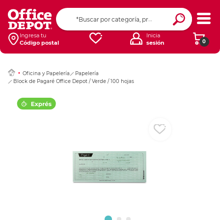
Ingresar Codigo Pos
Ingresa tu
Inicia
0
Código postal
sesión
Oficina y Papelería
Papelería
Block de Pagaré Office Depot / Verde / 100 hojas