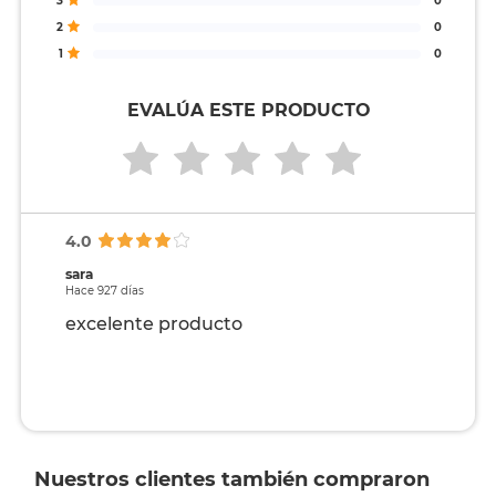
3
0
2
0
1
0
EVALÚA ESTE PRODUCTO
4.0
sara
Hace 927 días
excelente producto
Nuestros clientes también compraron