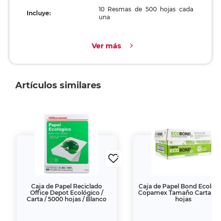
10 Resmas de 500 hojas cada
Incluye:
una
Ver más
Artículos similares
Caja de Papel Reciclado
Caja de Papel Bond Ecológ
Office Depot Ecológico /
Copamex Tamaño Carta 50
Carta / 5000 hojas / Blanco
hojas