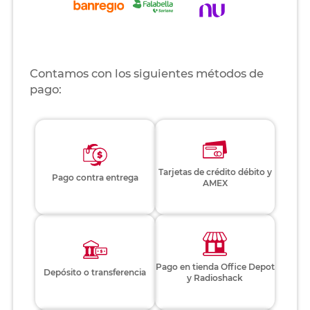
Contamos con los siguientes métodos de
pago:
Tarjetas de crédito débito y
Pago contra entrega
AMEX
Pago en tienda Office Depot
Depósito o transferencia
y Radioshack