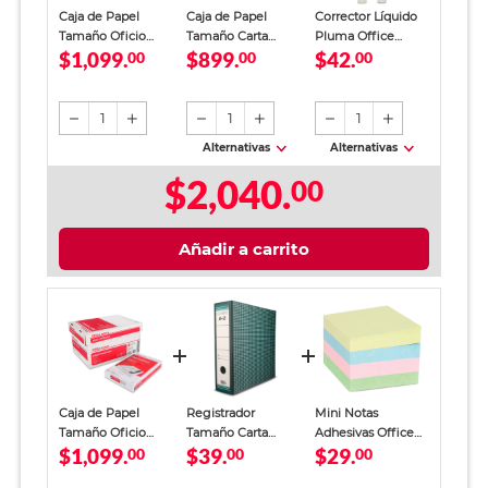
Caja de Papel
Caja de Papel
Corrector Líquido
Tamaño Oficio
Tamaño Carta
Pluma Office
$1,099.
$899.
$42.
Office Depot
00
Office Depot
00
Depot 2 piezas
00
Blanco 5000 hojas
Blanco 5000 hojas
1
1
1
Alternativas
Alternativas
$2,040.
00
Añadir a carrito
Caja de Papel
Registrador
Mini Notas
Tamaño Oficio
Tamaño Carta
Adhesivas Office
$1,099.
$39.
$29.
Office Depot
00
Office Depot
00
Depot Colores
00
Blanco 5000 hojas
Verde
Pastel 2 x 2 cm