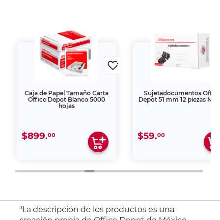
Caja de Papel Tamaño Carta
Sujetadocumentos Offic
Office Depot Blanco 5000
Depot 51 mm 12 piezas Neg
hojas
$899.
$59.
00
00
"La descripción de los productos es una