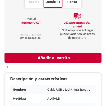
Exprés
Domicilio
Tienda
Envío al:
¿Tienes dudas del
Agrega tu CP
envío?
*El tiempo de entrega
puede variar en las áreas
Envíos gratis con
de cobertura
Office Depot Pro.
Añadir al carrito
Descripción y características
Nombre:
Cable USB a Lightning Spectra
Medidas:
AL01ALB