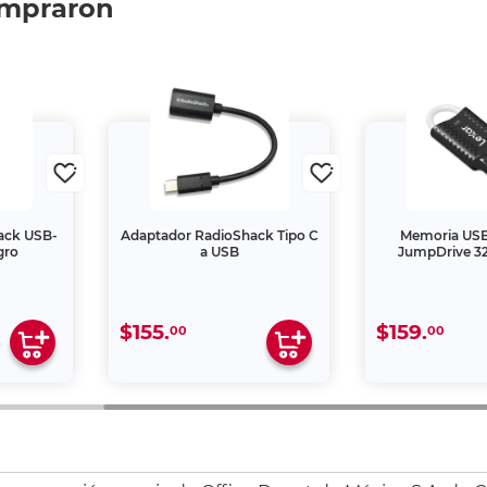
ompraron
ack USB-
Adaptador RadioShack Tipo C
Memoria USB 
gro
a USB
JumpDrive 3
$155.
$159.
00
00