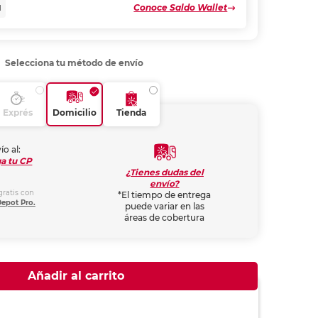
Conoce Saldo Wallet
N
Selecciona tu método de envío
Exprés
Domicilio
Tienda
ío al:
a tu CP
¿Tienes dudas del
envío?
gratis con
*El tiempo de entrega
Depot Pro.
puede variar en las
áreas de cobertura
Añadir al carrito