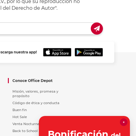
V., por lo que su reproducción no
l del Derecho de Autor".
escarga nuestra app!
Conoce Office Depot
Misión, valores, promesa y
propósito
Código de ética y conducta
Buen fin
Hot Sale
×
Venta Nocturna
Back to School
Bonificación
del