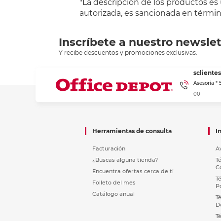
"La descripción de los productos es
autorizada, es sancionada en término
Inscríbete a nuestro newslet
Y recibe descuentos y promociones exclusivas.
sclient
Asesoría *
00
Herramientas de consulta
I
Facturación
A
¿Buscas alguna tienda?
T
C
Encuentra ofertas cerca de ti
T
Folleto del mes
P
Catálogo anual
T
D
T