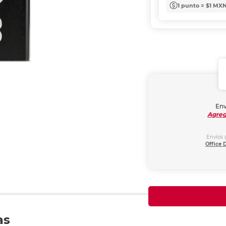
1 punto = $1 MX
Env
Agreg
Envíos 
Office 
as