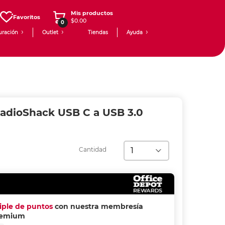
Mis productos
Favoritos
$0.00
0
uración
Outlet
Tiendas
Ayuda
adioShack USB C a USB 3.0
Cantidad
riple de puntos
con nuestra membresía
remium