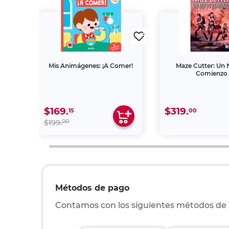
adie
Mis Animágenes: ¡A Comer!
Maze Cutter: Un
Comienzo
$169.
$319.
15
00
00
$199.
Métodos de pago
Contamos con los siguientes métodos de