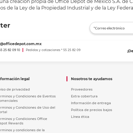
 una creación propia de Office Depot de México S.A. de C.
s de la Ley de la Propiedad Industrial y de la Ley Federa
ter
es@officedepot.com.mx
 55 25 82 09 10
Pedidos y cotizaciones * 55 25 82 09
¡D
nformación legal
Nosotros te ayudamos
viso de privacidad
Proveedores
érminos y Condiciones de Eventos
Extra cobertura
omerciales
Información de entrega
érminos y Condiciones de Uso del
Política de precios bajos
ortal
Línea ética
érminos y Condiciones Office
epot Rewards
érminos y condiciones de la