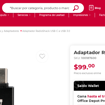
Blog
puto
Servicios
Programa de Lealtad
Impresiones
Fact
Computadoras de Escritorio
Creación de contenido digital
s y Adaptadores
Adaptador RadioShack USB C a USB 3.0
Ingresar Codigo Postal
Laptops
giit!
Tablets
Blog
Adaptador R
Monitores
Venta corporativa
SKU:
100187600
00
$99.
PyME
Precio exclusivo online
Saldo Wallet
Gana
hasta el t
Office Depot P