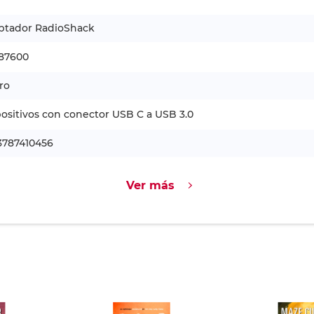
ptador RadioShack
187600
ro
ositivos con conector USB C a USB 3.0
3787410456
Ver más