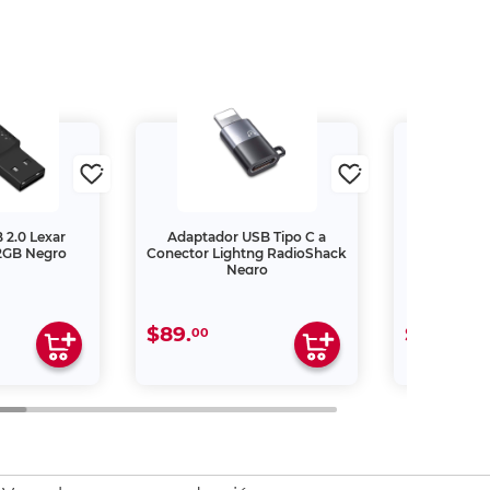
2.0 Lexar
Adaptador USB Tipo C a
Adaptador M
2GB Negro
Conector Lightng RadioShack
Rad
Negro
$89.
$99.
00
00