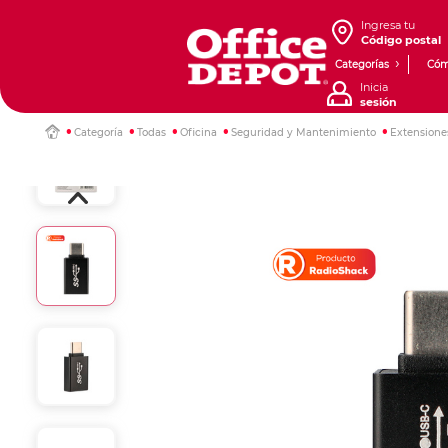
Ingresa tu
Código postal
Categorías
Cóm
Inicia
sesión
Categoría
Todas
Oficina
Seguridad y Mantenimiento
Extensione