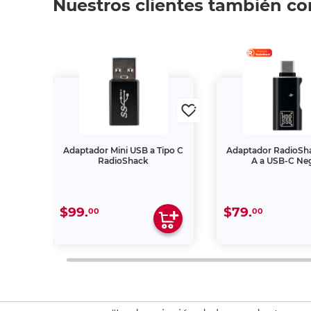
Nuestros clientes también c
C a
Adaptador Mini USB a Tipo C
Adaptador RadioSh
Shack
RadioShack
A a USB-C Ne
$99.
$79.
00
00