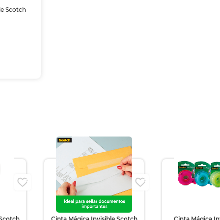
le Scotch
i
 Scotch
Cinta Mágica Invisible Scotch
Cinta Mágica In