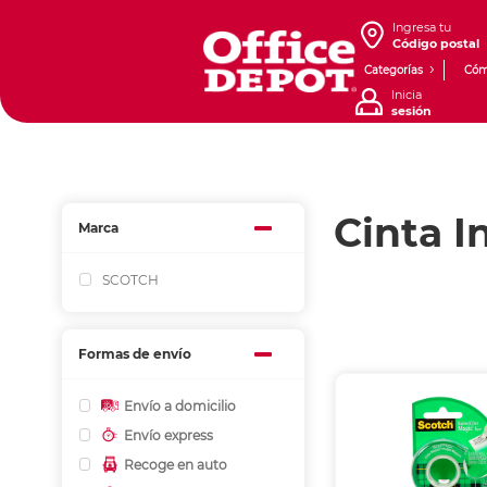
Ingresa tu
Código postal
Categorías
Cóm
Inicia
sesión
Cinta I
Marca
SCOTCH
Formas de envío
Envío a domicilio
Envío express
Recoge en auto