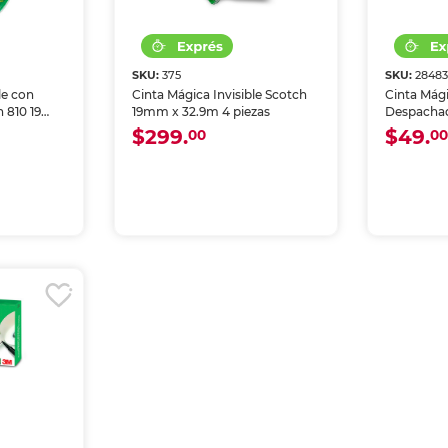
SKU:
375
SKU:
2848
le con
Cinta Mágica Invisible Scotch
Cinta Mági
 810 19
19mm x 32.9m 4 piezas
Despachad
Colors 122
$299.
$49.
00
0