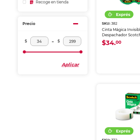
Recoge en tienda
Precio
SKU:
382
Cinta Mágica Invisib
Despachador Scotch
-
mm x 7.6 m
$
$
$34.
00
Aplicar