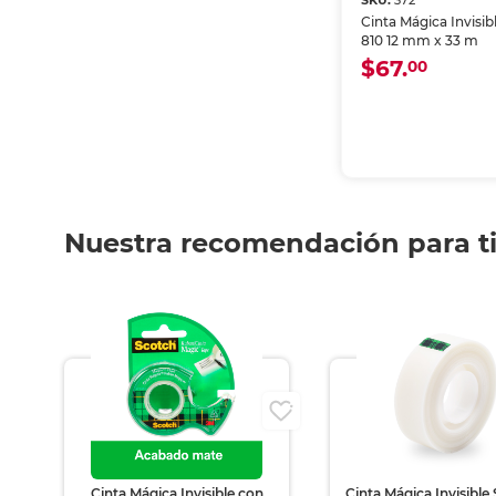
SKU:
372
Cinta Mágica Invisib
810 12 mm x 33 m
$67.
00
Nuestra recomendación para t
Cinta Mágica Invisible con
Cinta Mágica Invisible