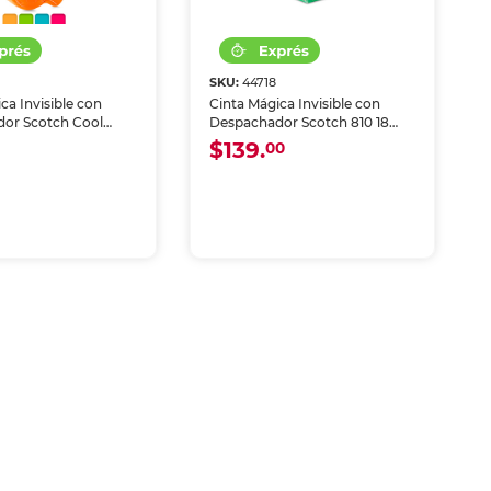
3
SKU:
44718
ca Invisible con
Cinta Mágica Invisible con
or Scotch Cool
Despachador Scotch 810 18
 19 mm x 16.5 m
mm x 12.7 m 4 piezas
$139.
0
00