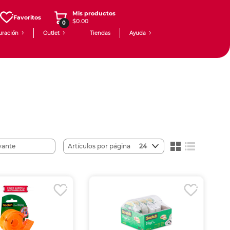
Mis productos
Favoritos
$0.00
0
uración
Outlet
Tiendas
Ayuda
Artículos por página
24