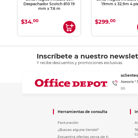
Despachador Scotch 810 19
19mm x 32.9m 4 pi
mm x 7.6 m
00
00
$34.
$299.
Inscríbete a nuestro newslet
Y recibe descuentos y promociones exclusivas.
sclient
Asesoría *
00
Herramientas de consulta
I
Facturación
A
¿Buscas alguna tienda?
T
C
Encuentra ofertas cerca de ti