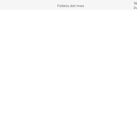
T
Folleto del mes
P
Catálogo anual
T
D
T
P
T
S
T
S
A
T
P
T
T
d
Copyright ©2018 por Office Depot de México,