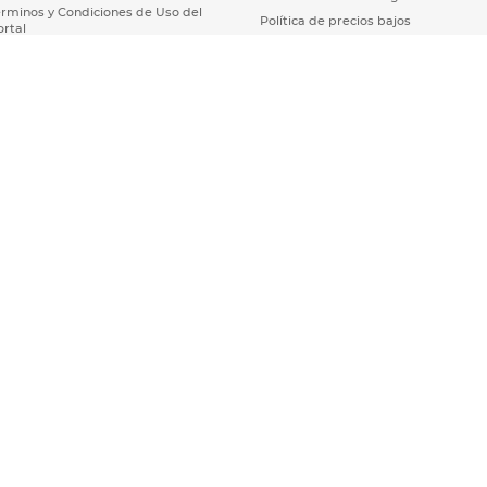
érminos y Condiciones de Uso del
Política de precios bajos
ortal
Línea ética
érminos y Condiciones Office
epot Rewards
érminos y condiciones de la
lataforma PYME
érminos y Condiciones del
ervicentro Digital
érminos y Condiciones Póliza De
ervicio De Mantenimiento Y
sistencia
érminos y Condiciones Servicios
ago Por Evento De Asistencia
écnica
érminos y Condiciones de Métodos
e pago
 S.A. de C.V. Todos los derechos reservados.
OFFICE DEPOT® es una marca 