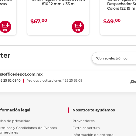
ezas
810 12 mm x 33 m
Despachador S
Colors 122 19 m
00
00
$67.
$49.
ter
es@officedepot.com.mx
 55 25 82 09 10
Pedidos y cotizaciones * 55 25 82 09
¡D
nformación legal
Nosotros te ayudamos
viso de privacidad
Proveedores
érminos y Condiciones de Eventos
Extra cobertura
omerciales
Información de entrega