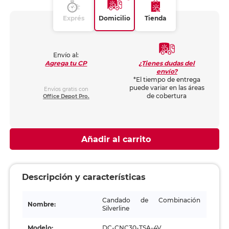
Exprés
Domicilio
Tienda
Envío al:
¿Tienes dudas del
Agrega tu CP
envío?
*El tiempo de entrega
puede variar en las áreas
Envíos gratis con
de cobertura
Office Depot Pro.
Añadir al carrito
Descripción y características
Candado de Combinación
Nombre:
Silverline
Modelo:
DC-CNC30-TSA-4V