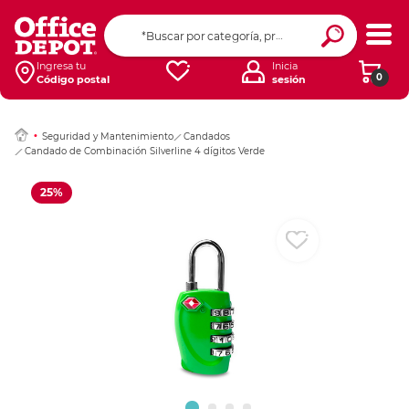
Ingresar Codigo Pos
Ingresa tu
Inicia
0
Código postal
sesión
Seguridad y Mantenimiento
Candados
Candado de Combinación Silverline 4 dígitos Verde
25%