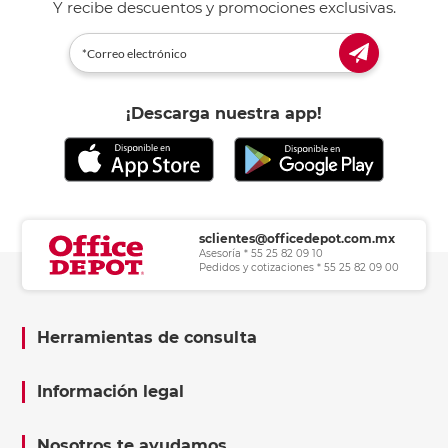
Y recibe descuentos y promociones exclusivas.
¡Descarga nuestra app!
sclientes@officedepot.com.mx
Asesoría * 55 25 82 09 10
Pedidos y cotizaciones * 55 25 82 09 00
Herramientas de consulta
Información legal
Nosotros te ayudamos