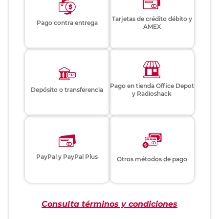
Tarjetas de crédito débito y
Pago contra entrega
AMEX
Pago en tienda Office Depot
Depósito o transferencia
y Radioshack
PayPal y PayPal Plus
Otros métodos de pago
Consulta términos y condiciones