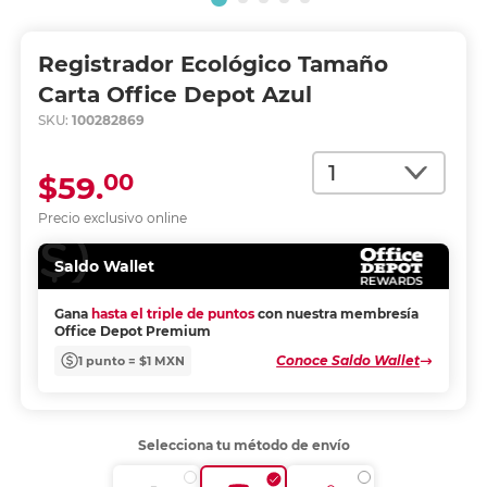
Registrador Ecológico Tamaño
Carta Office Depot Azul
SKU:
100282869
Cantidad
00
$59.
Precio exclusivo online
Saldo Wallet
Gana
hasta el triple de puntos
con nuestra membresía
Office Depot Premium
Conoce Saldo Wallet
1 punto = $1 MXN
Selecciona tu método de envío