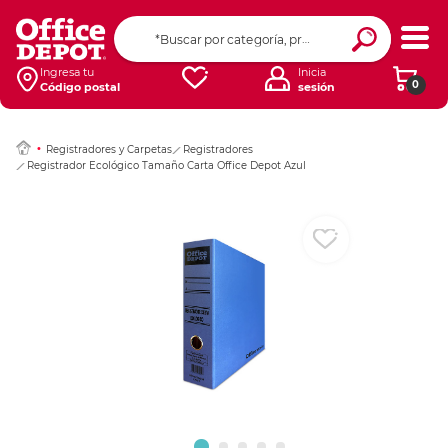
Ingresar Codigo Pos
Ingresa tu
Inicia
0
Código postal
sesión
Registradores y Carpetas
Registradores
Registrador Ecológico Tamaño Carta Office Depot Azul