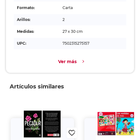
Formato:
Carta
Arillos:
2
Medidas:
27 x 30 cm
UPC:
7502315275157
Ver más
Artículos similares