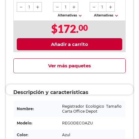
1
1
1
Alternativas
Alternativas
$172.
00
Añadir a carrito
Ver más paquetes
Descripción y características
Registrador Ecológico Tamaño
Nombre:
Carta Office Depot
Modelo:
REGODECOAZU
Color:
Azul