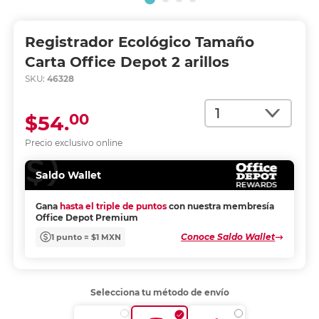
Registrador Ecológico Tamaño
Carta Office Depot 2 arillos
SKU:
46328
Cantidad
00
$54.
Precio exclusivo online
Saldo Wallet
Gana
hasta el triple de puntos
con nuestra membresía
Office Depot Premium
Conoce Saldo Wallet
1 punto = $1 MXN
Selecciona tu método de envío