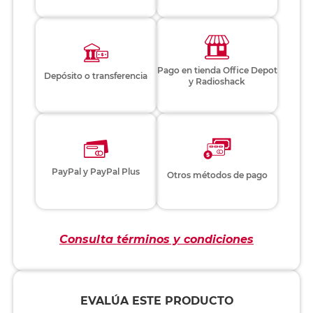
Pago en tienda Office Depot
Depósito o transferencia
y Radioshack
PayPal y PayPal Plus
Otros métodos de pago
Consulta términos y condiciones
EVALÚA ESTE PRODUCTO