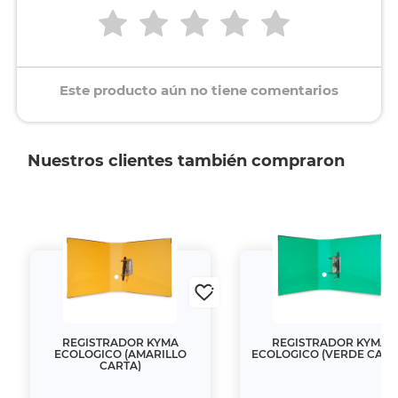
Este producto aún no tiene comentarios
Nuestros clientes también compraron
REGISTRADOR KYMA
REGISTRADOR KYMA
ECOLOGICO (AMARILLO
ECOLOGICO (VERDE 
CARTA)