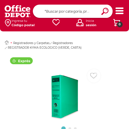
Ingresar Codigo Pos
Ingresa tu
Inicia
0
Código postal
sesión
Registradores y Carpetas
Registradores
REGISTRADOR KYMA ECOLOGICO (VERDE, CARTA)