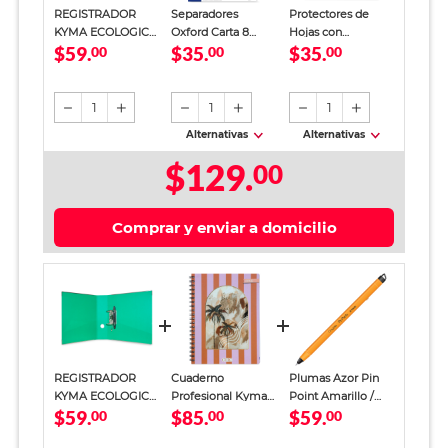
REGISTRADOR
Separadores
Protectores de
KYMA ECOLOGICO
Oxford Carta 8
Hojas con
$59.
$35.
$35.
00
(VERDE CARTA)
divisiones Colores
00
Separadores Carta
00
Office Depot /
Transparente / 5
piezas
1
1
1
Alternativas
Alternativas
$129.
00
Comprar y enviar a domicilio
REGISTRADOR
Cuaderno
Plumas Azor Pin
KYMA ECOLOGICO
Profesional Kyma
Point Amarillo /
$59.
$85.
$59.
00
(VERDE CARTA)
Chic Girl Cuadro
00
Punto fino / Tinta
00
Chico 100 hojas
azul / 12 piezas