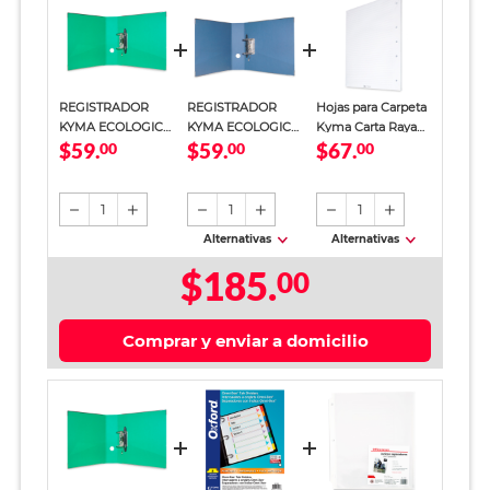
REGISTRADOR
REGISTRADOR
Hojas para Carpeta
KYMA ECOLOGICO
KYMA ECOLOGICO
Kyma Carta Raya
$59.
$59.
$67.
00
(VERDE CARTA)
(AZUL CARTA)
00
100 Hojas
00
1
1
1
Alternativas
Alternativas
$185.
00
Comprar y enviar a domicilio