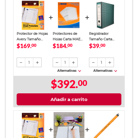
Protector de Hojas
Protectores de
Registrador
Avery Tamaño
Hojas Carta MAE
Tamaño Carta
$169.
$184.
$39.
Carta Uso Pesado
00
Transparente 100
00
Office Depot
00
25 piezas
piezas
Verde
1
1
1
Alternativas
Alternativas
$392.
00
Añadir a carrito