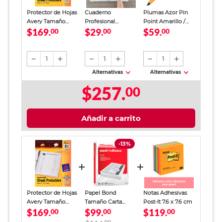
Protector de Hojas
Cuaderno
Plumas Azor Pin
Avery Tamaño
Profesional
Point Amarillo /
$169.
$29.
$59.
Carta Uso Pesado
00
SkyBook Go Plus
00
Punto fino / Tinta
00
25 piezas
Cuadro Chico 100
azul / 12 piezas
hojas
1
1
1
Alternativas
Alternativas
$257.
00
Añadir a carrito
-13%
Protector de Hojas
Papel Bond
Notas Adhesivas
Avery Tamaño
Tamaño Carta
Post-It 7.6 x 7.6 cm
$169.
$99.
$119.
Carta Uso Pesado
00
Office Depot
00
00
25 piezas
Blanco 500 hojas