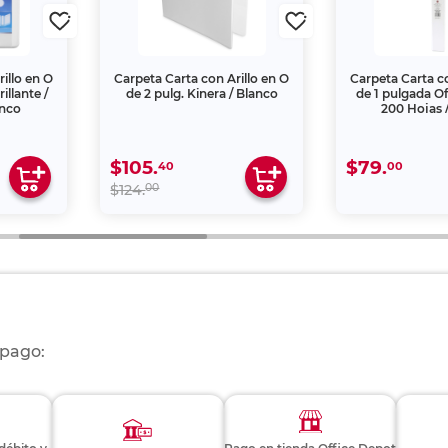
illo en O
Carpeta Carta con Arillo en O
Carpeta Carta co
illante /
de 2 pulg. Kinera / Blanco
de 1 pulgada Of
anco
200 Hojas 
$105.
$79.
40
00
00
$124.
 pago: