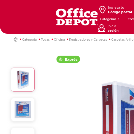
Ingresa tu
Código postal
Categorías
Cóm
Inicia
sesión
Categoría
Todas
Oficina
Registradores y Carpetas
Carpetas Arill