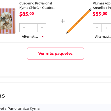
Cuaderno Profesional
Plumas Azor
Kyma Chic Girl Cuadro
Amarillo / P
Chico 100 hojas
azul / 12 piez
$85.
$59.
00
00
1
1
Alternativa
Alternativ
s
s
Ver más paquetes
as
peta Panorámica Kyma