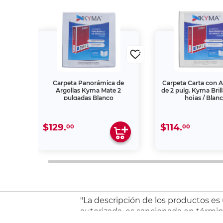
a D
Carpeta Panorámica de
Carpeta Carta con Ar
/ 2
Argollas Kyma Mate 2
de 2 pulg. Kyma Bril
ca
pulgadas Blanco
hojas / Blan
$129.
$114.
00
00
"La descripción de los productos es
autorizada, es sancionada en término