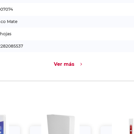
007074
nco Mate
hojas
2282085537
Ver más