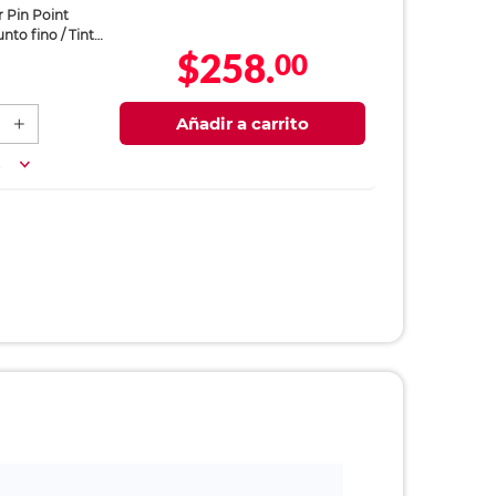
 Pin Point
unto fino / Tinta
$258.
00
as
Añadir a carrito
a