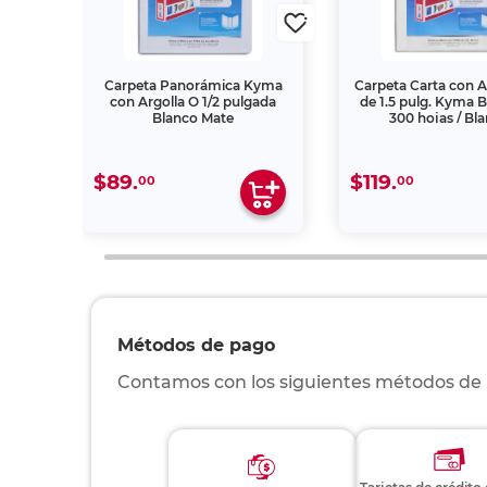
 en O
Carpeta Panorámica Kyma
Carpeta Carta con Ar
pot
con Argolla O 1/2 pulgada
de 1.5 pulg. Kyma Br
Blanco Mate
300 hojas / Bl
$89.
$119.
00
00
Métodos de pago
Contamos con los siguientes métodos de