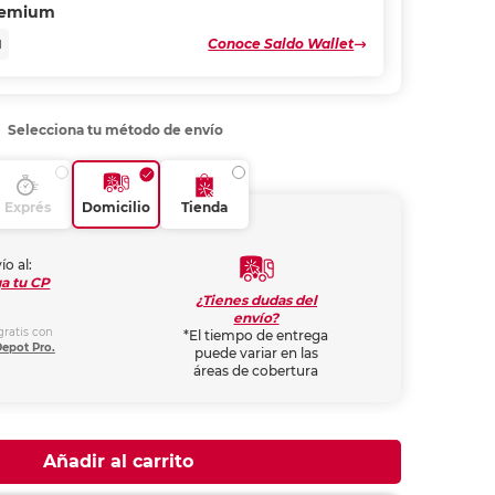
remium
Conoce Saldo Wallet
N
Selecciona tu método de envío
Exprés
Domicilio
Tienda
ío al:
a tu CP
¿Tienes dudas del
envío?
gratis con
*El tiempo de entrega
Depot Pro.
puede variar en las
áreas de cobertura
Añadir al carrito