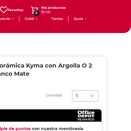
Mis productos
Favoritos
$0.00
0
uración
Outlet
Tiendas
Ayuda
orámica Kyma con Argolla O 2
anco Mate
Cantidad
riple de puntos
con nuestra membresía