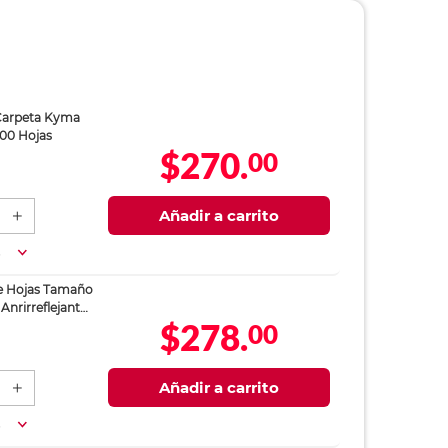
Carpeta Kyma
100 Hojas
$270.
00
Añadir a carrito
a
e Hojas Tamaño
nrirreflejante
$278.
00
Añadir a carrito
a