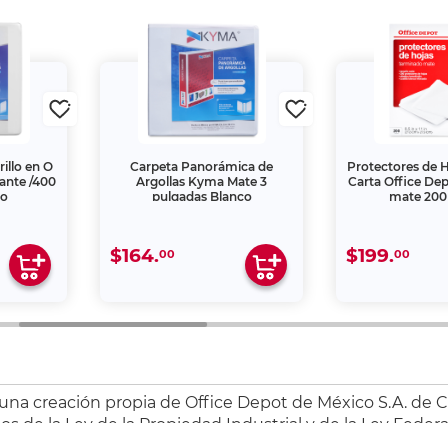
illo en O
Carpeta Panorámica de
Protectores de
lante /400
Argollas Kyma Mate 3
Carta Office Dep
co
pulgadas Blanco
mate 200 
$164.
$199.
00
00
 una creación propia de Office Depot de México S.A. de C.
s de la Ley de la Propiedad Industrial y de la Ley Federa