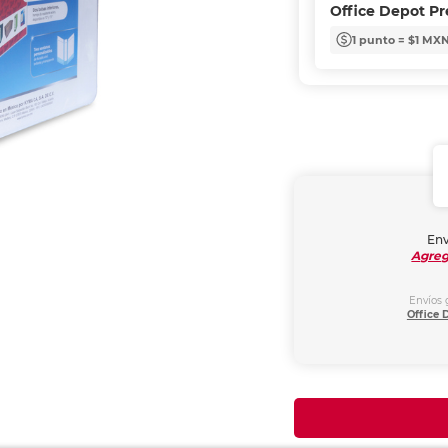
Office Depot P
1 punto = $1 MX
Env
Agreg
Envíos 
Office 