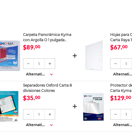
Carpeta Panorámica Kyma
Hojas para 
con Argolla O 1 pulgada
Carta Raya 
Blanco Mate
$89.
$67.
00
00
1
1
Alternativa
Alternativ
s
s
Separadores Oxford Carta 8
Protector d
divisiones Colores
Carta Kyma A
100 piezas
$35.
$129.
00
00
1
1
Alternativa
Alternativ
s
s