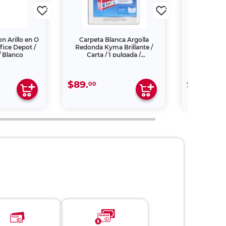
n Arillo en O
Carpeta Blanca Argolla
Carpeta B
fice Depot /
Redonda Kyma Brillante /
Kyma Brill
/ Blanco
Carta / 1 pulgada /
pulgadas
Panorámica
$89.
$299.
00
00