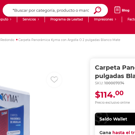
Blog
puto
Servicios
Programa de Lealtad
Impresiones
Fact
Computadoras de Escritorio
Creación de contenido digital
o Redondo
Carpeta Panorámica Kyma con Argolla O 2 pulgadas Blanco Mate
Ingresar Codigo Postal
Laptops
giit!
Tablets
Blog
Carpeta Pan
Monitores
Venta corporativa
pulgadas Bl
SKU:
100007074
PyME
00
$114.
Precio exclusivo online
Saldo Wallet
Gana
hasta el t