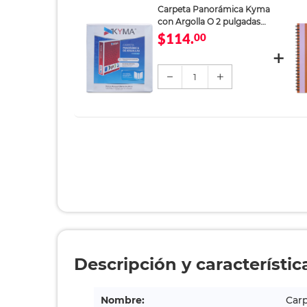
Carpeta Panorámica Kyma
con Argolla O 2 pulgadas
Blanco Mate
$114.
00
1
Descripción y característic
Nombre:
Car