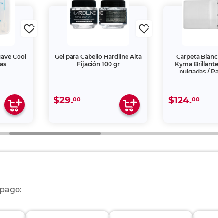
Suave Cool
Gel para Cabello Hardline Alta
Carpeta Blanc
zas
Fijación 100 gr
Kyma Brillante 
pulgadas / P
$29.
$124.
00
00
 pago: