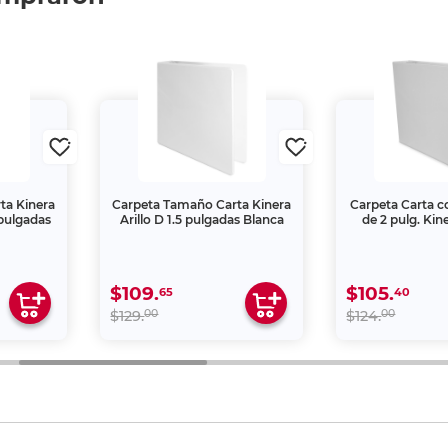
ta Kinera
Carpeta Tamaño Carta Kinera
Carpeta Carta co
 pulgadas
Arillo D 1.5 pulgadas Blanca
de 2 pulg. Kin
$109.
$105.
65
40
00
00
$129.
$124.
 una creación propia de Office Depot de México S.A. de C.