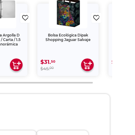
a Argolla D
Bolsa Ecológica Dipak
Kit Cepillo
/ Carta / 1.5
Shopping Jaguar Salvaje
Shock y P
anorámica
Estu
$31.
$99.
50
00
00
$45.