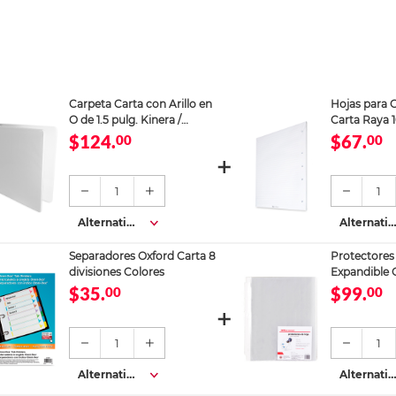
Carpeta Carta con Arillo en
Hojas para 
O de 1.5 pulg. Kinera /
Carta Raya 
Blanco
$124.
$67.
00
00
1
1
Alternativa
Alternativ
s
s
Separadores Oxford Carta 8
Protectores
divisiones Colores
Expandible C
Depot / Tran
$35.
$99.
00
00
piezas
1
1
Alternativa
Alternativ
s
s