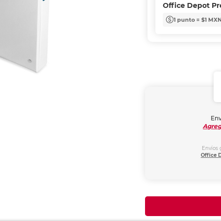
Office Depot P
1 punto = $1 MX
Env
Agreg
Envíos 
Office 