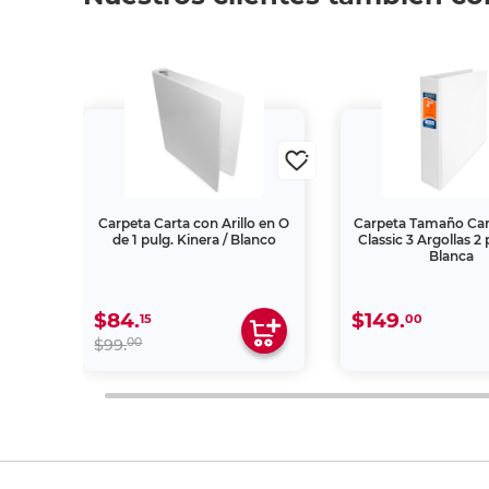
amaño
Carpeta Carta con Arillo en O
Carpeta Tamaño Car
te 100
de 1 pulg. Kinera / Blanco
Classic 3 Argollas 2
Blanca
$84.
$149.
15
00
00
$99.
"La descripción de los productos es