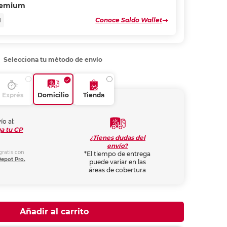
remium
Conoce Saldo Wallet
N
Selecciona tu método de envío
Exprés
Domicilio
Tienda
ío al:
a tu CP
¿Tienes dudas del
envío?
gratis con
*El tiempo de entrega
Depot Pro.
puede variar en las
áreas de cobertura
Añadir al carrito