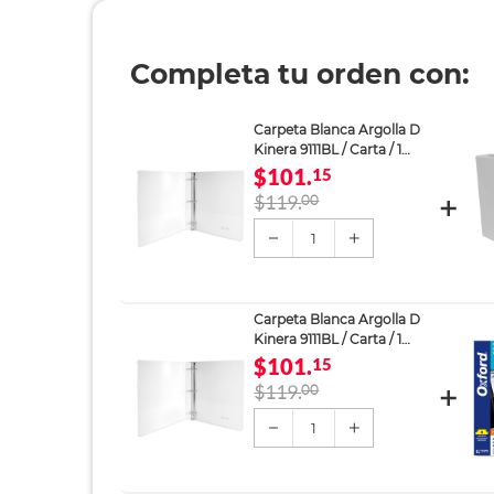
Completa tu orden con:
Carpeta Blanca Argolla D
Kinera 9111BL / Carta / 1
pulgada / Panorámica
$101.
15
$119.
00
1
Carpeta Blanca Argolla D
Kinera 9111BL / Carta / 1
pulgada / Panorámica
$101.
15
$119.
00
1