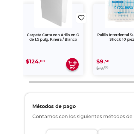
dalas
Carpeta Carta con Arillo en O
Palillo Interdental 
0
de 1.5 pulg. Kinera / Blanco
Shock 10 pie
$124.
$9.
00
50
00
$19.
Métodos de pago
Contamos con los siguientes métodos de