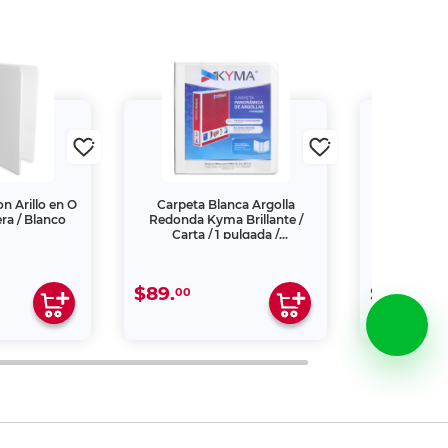
n Arillo en O
Carpeta Blanca Argolla
Protectores
era / Blanco
Redonda Kyma Brillante /
Carta Office
Carta / 1 pulgada /
mate 
Panorámica
$89.
$199.
00
00
V., por lo que su reproducción no