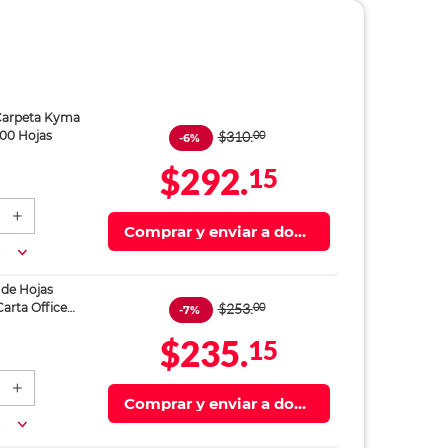
Carpeta Kyma
$310.
00
100 Hojas
-6%
$292.
15
Comprar y enviar a domi
cilio
a
 de Hojas
$253.
00
arta Office
-7%
sparente / 25
$235.
15
Comprar y enviar a domi
cilio
a