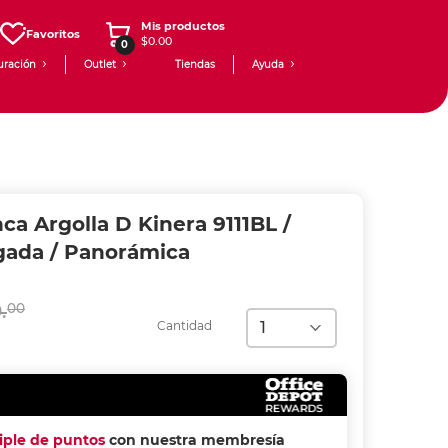
Mis productos
Favoritos
$0.00
0
uración
Outlet
Tiendas
Ayuda
ca Argolla D Kinera 9111BL /
lgada / Panorámica
.
00
Cantidad
riple de puntos
con nuestra membresía