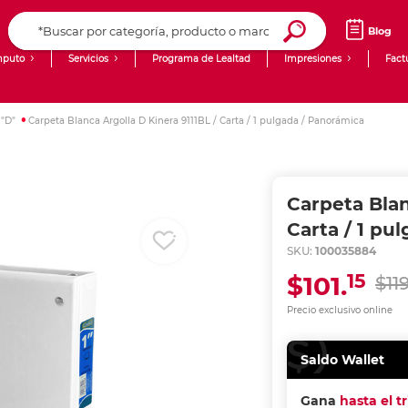
Blog
puto
Servicios
Programa de Lealtad
Impresiones
Fact
Computadoras de Escritorio
Creación de contenido digital
 "D"
Carpeta Blanca Argolla D Kinera 9111BL / Carta / 1 pulgada / Panorámica
Ingresar Codigo Postal
Laptops
giit!
Tablets
Blog
Carpeta Blan
Monitores
Venta corporativa
Carta / 1 pu
SKU:
100035884
PyME
15
$101.
$119
Precio exclusivo online
Saldo Wallet
Gana
hasta el t