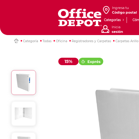
Ingresa tu
Código postal
Categorías
Cóm
Inicia
sesión
Categoría
Todas
Oficina
Registradores y Carpetas
Carpetas Arillo
15%