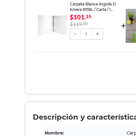
Carpeta Blanca Argolla D
Kinera 9111BL / Carta / 1
pulgada / Panorámica
$101.
15
$119.
00
1
Descripción y característic
Nombre:
Carp