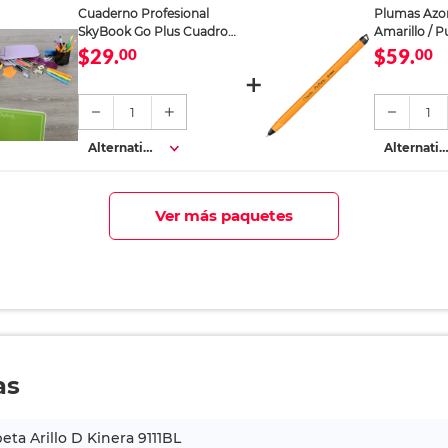
Cuaderno Profesional
Plumas Azor
SkyBook Go Plus Cuadro
Amarillo / P
Chico 100 hojas
azul / 12 piez
$29.
$59.
00
00
1
1
Alternativa
Alternativ
s
s
Ver más paquetes
as
eta Arillo D Kinera 9111BL