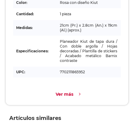
Color:
Rosa con diseño Kiut
Cantidad:
1 pieza
21cm (Pr.) x 2.8cm (An.) x 19cm
Medidas:
(Al.) (aprox.)
Planeador Kiut de tapa dura /
Con doble argolla / Hojas
Especificaciones:
decoradas / Plantilla de stickers
/ Acabado metálico Barnix
contraste
UPC:
7702111865952
Ver más
Artículos similares