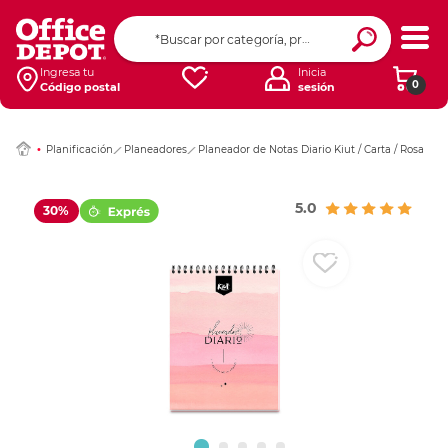
Ingresar Codigo Pos
Ingresa tu
Inicia
0
Código postal
sesión
Planificación
Planeadores
Planeador de Notas Diario Kiut / Carta / Rosa
5.0
30%