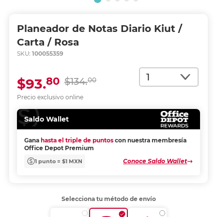
Planeador de Notas Diario Kiut /
Carta / Rosa
SKU:
100055359
Cantidad
80
$93.
$134.
00
Precio exclusivo online
Saldo Wallet
Gana
hasta el triple de puntos
con nuestra membresía
Office Depot Premium
Conoce Saldo Wallet
1 punto = $1 MXN
Selecciona tu método de envío