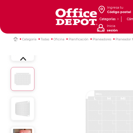
Ingresa tu
Código postal
Categorías
Cóm
Inicia
sesión
Categoría
Todas
Oficina
Planificación
Planeadores
Planeador 