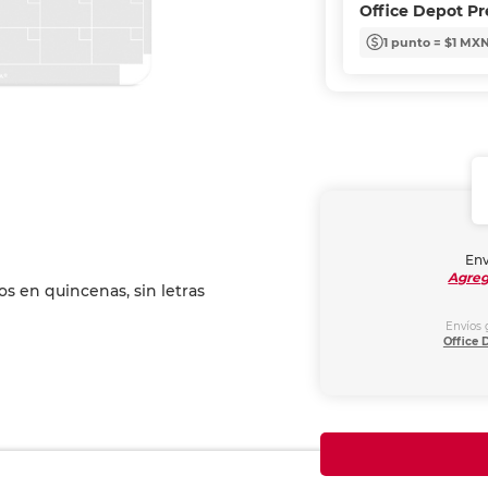
Office Depot P
1 punto = $1 MX
Env
Agreg
Envíos 
Office 