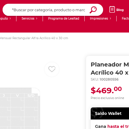
Blog
puto
Servicios
Programa de Lealtad
Impresiones
Fact
Computadoras de Escritorio
Creación de contenido digital
Mensual Rectangular Alfra Acrílico 40 x 30 cm
Ingresar Codigo Postal
Laptops
giit!
Tablets
Blog
Planeador M
Monitores
Venta corporativa
Acrílico 40 
SKU:
100280556
PyME
00
$469.
Precio exclusivo online
Saldo Wallet
Gana
hasta el t