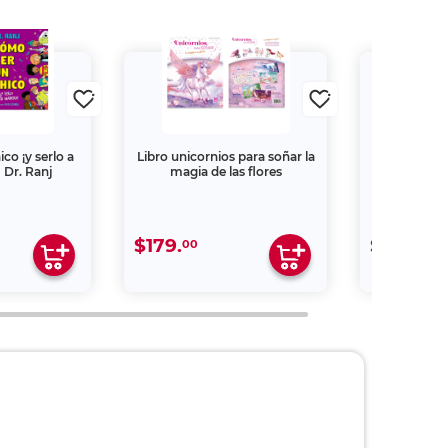
co ¡y serlo a
Libro unicornios para soñar la
Libro de Sti
 Dr. Ranj
magia de las flores
d
$179.
$199.
00
00