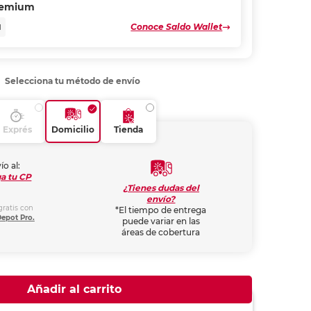
remium
Conoce Saldo Wallet
N
Selecciona tu método de envío
Exprés
Domicilio
Tienda
ío al:
a tu CP
¿Tienes dudas del
envío?
gratis con
*El tiempo de entrega
Depot Pro.
puede variar en las
áreas de cobertura
Añadir al carrito