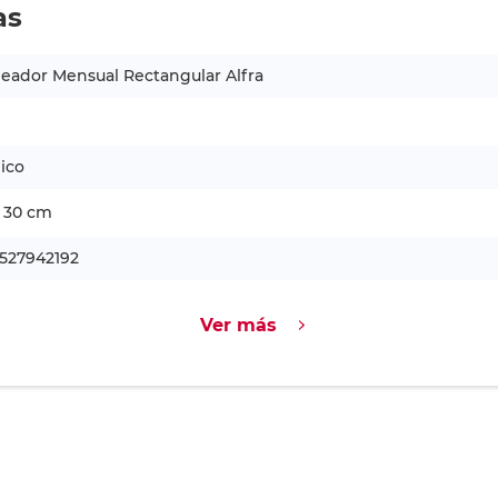
as
eador Mensual Rectangular Alfra
lico
 30 cm
1527942192
Ver más