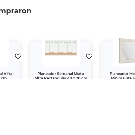
ompraron
l Alfra
Planeador Semanal Mixto
Planeador Men
0 cm
Alfra Rectangular 40 x 20 cm
Minimalista 
$319.
$399.
00
00