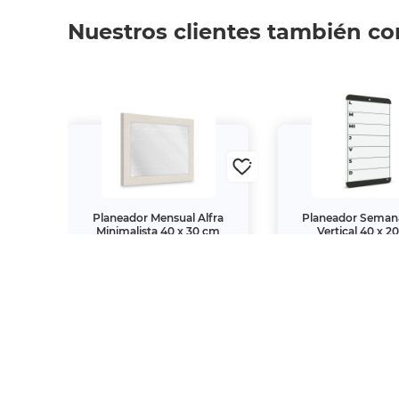
Nuestros clientes también c
xto
Planeador Mensual Alfra
Planeador Semana
20 cm
Minimalista 40 x 30 cm
Vertical 40 x 2
$399.
$329.
00
00