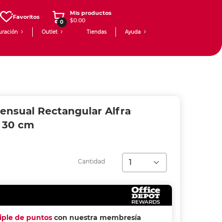
Mis productos
Favoritos
$0.00
0
uración
Outlet
Tiendas
Ayuda
ensual Rectangular Alfra
x 30 cm
Cantidad
riple de puntos
con nuestra membresía