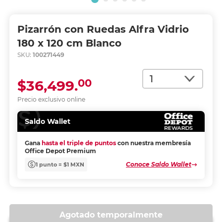
Pizarrón con Ruedas Alfra Vidrio
180 x 120 cm Blanco
SKU:
100271449
Cantidad
00
$36,499.
Precio exclusivo online
Saldo Wallet
Gana
hasta el triple de puntos
con nuestra membresía
Office Depot Premium
Conoce Saldo Wallet
1 punto = $1 MXN
Agotado temporalmente