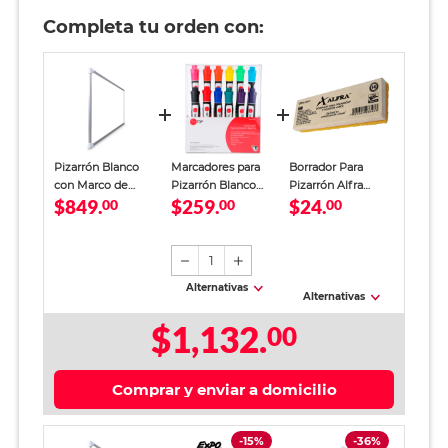
Completa tu orden con:
Pizarrón Blanco
Marcadores para
Borrador Para
con Marco de
Pizarrón Blanco
Pizarrón Alfra
$849.
$259.
$24.
Aluminio Alfra
00
Kalque / Colores
00
Básico
00
surtidos / 12 piezas
1
Alternativas
Alternativas
$1,132.
00
Comprar y enviar a domicilio
-15%
-36%