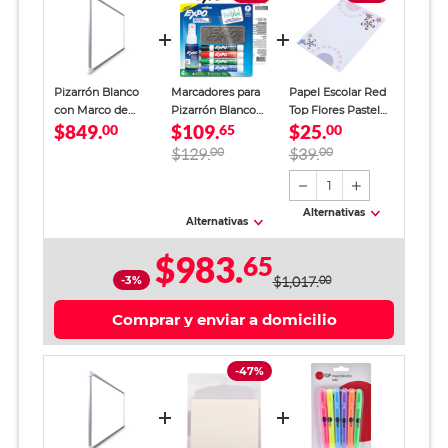
Pizarrón Blanco
Marcadores para
Papel Escolar Red
con Marco de
Pizarrón Blanco
Top Flores Pastel
$849.
$109.
$25.
Aluminio Alfra
00
Expo 6 piezas
65
Carta 40 hojas
00
$129.
00
$39.
00
1
Alternativas
Alternativas
$983.
65
-3%
$1,017.
00
Comprar y enviar a domicilio
-47%