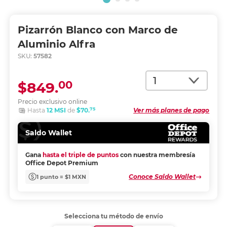
Pizarrón Blanco con Marco de
Aluminio Alfra
SKU:
57582
Cantidad
00
$849.
Precio exclusivo online
75
Hasta
12 MSI
de
$70.
Ver más planes de pago
Saldo Wallet
Gana
hasta el triple de puntos
con nuestra membresía
Office Depot Premium
Conoce Saldo Wallet
1 punto = $1 MXN
Selecciona tu método de envío