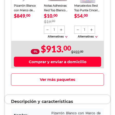
Pizarrón Blanco
Notas Adhesivas
Marcatextos Red
con Marco de
Red Top Blanco
Top Punta Cincel
$849.
$10.
$54.
Aluminio Alfra
00
Traslucido 100
00
Colores 6 piezas
00
hojas
$19.
00
1
1
Alternativas
Alternativas
$913.
00
-1%
$922.
00
Comprar y enviar a domicilio
Ver más paquetes
Descripción y características
Pizarrón Blanco con Marco de