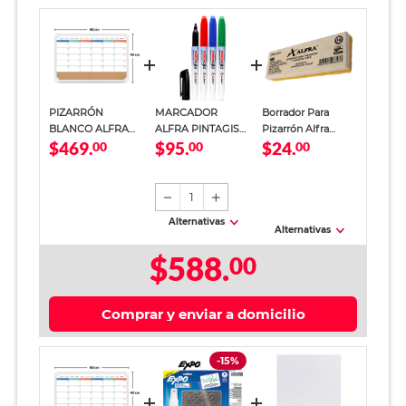
PIZARRÓN
MARCADOR
Borrador Para
BLANCO ALFRA
ALFRA PINTAGIS
Pizarrón Alfra
$469.
$95.
$24.
SOW (AGENDA
00
(4 PZA.)
00
Básico
00
MENSUAL)
1
Alternativas
Alternativas
$588.
00
Comprar y enviar a domicilio
-15%