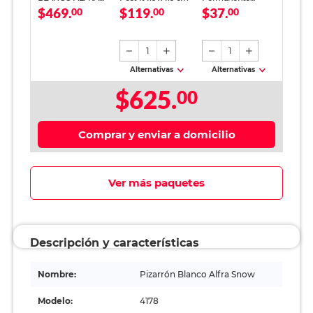
$469.
$119.
$37.
SOW (AGENDA
00
00
Sharpie Doble
00
MENSUAL)
Punta Negro
1
1
Alternativas
Alternativas
$625.
00
Comprar y enviar a domicilio
Ver más paquetes
Descripción y características
Nombre:
Pizarrón Blanco Alfra Snow
Modelo:
4178