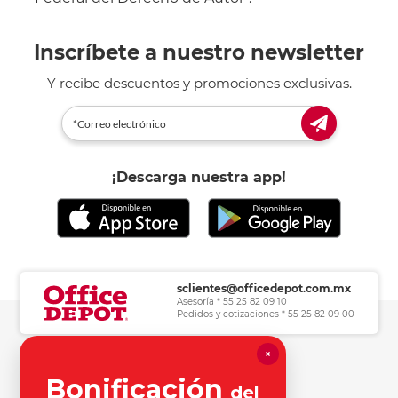
Inscríbete a nuestro newsletter
Y recibe descuentos y promociones exclusivas.
¡Descarga nuestra app!
sclientes@officedepot.com.mx
Asesoría * 55 25 82 09 10
Pedidos y cotizaciones * 55 25 82 09 00
×
Herramientas de consulta
Bonificación
del