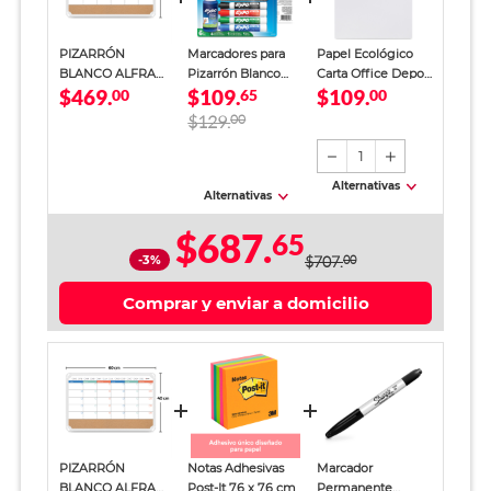
PIZARRÓN
Marcadores para
Papel Ecológico
BLANCO ALFRA
Pizarrón Blanco
Carta Office Depot
$469.
$109.
$109.
SOW (AGENDA
00
Expo 6 piezas
65
Paquete 500 hojas
00
MENSUAL)
blancas
$129.
00
1
Alternativas
Alternativas
$687.
65
-3%
$707.
00
Comprar y enviar a domicilio
PIZARRÓN
Notas Adhesivas
Marcador
BLANCO ALFRA
Post-It 7.6 x 7.6 cm
Permanente