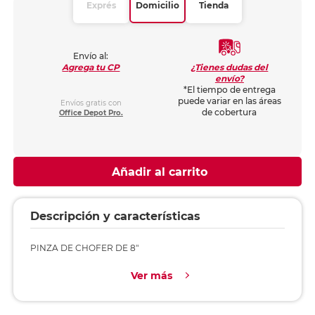
Exprés
Domicilio
Tienda
Envío al:
¿Tienes dudas del
Agrega tu CP
envío?
*El tiempo de entrega
puede variar en las áreas
Envíos gratis con
de cobertura
Office Depot Pro.
Añadir al carrito
Descripción y características
PINZA DE CHOFER DE 8"
Ver más