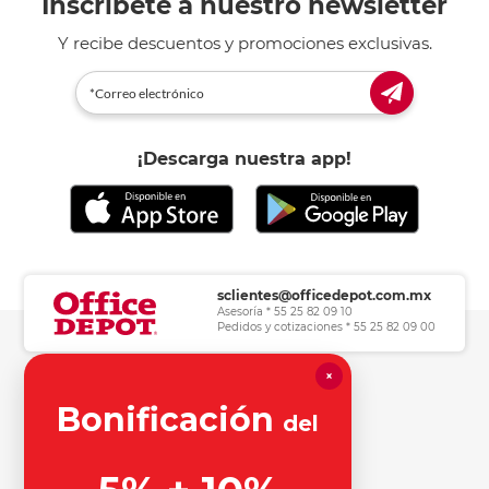
Inscríbete a nuestro newsletter
Y recibe descuentos y promociones exclusivas.
¡Descarga nuestra app!
sclientes@officedepot.com.mx
Asesoría * 55 25 82 09 10
Pedidos y cotizaciones * 55 25 82 09 00
×
Herramientas de consulta
Bonificación
del
Información legal