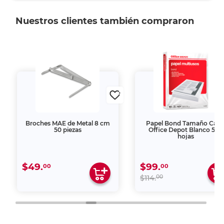
Nuestros clientes también compraron
Broches MAE de Metal 8 cm
Papel Bond Tamaño Cart
50 piezas
Office Depot Blanco 500
hojas
$49.
$99.
00
00
00
$114.