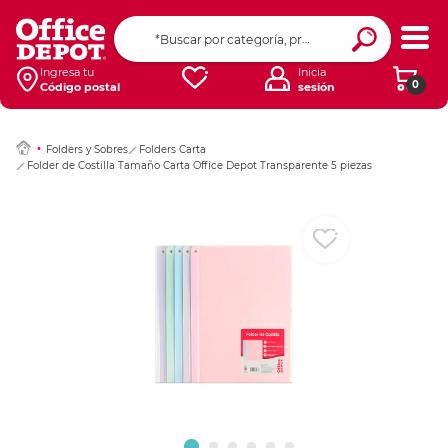
Ingresar Codigo Pos
Ingresa tu
Inicia
0
Código postal
sesión
Folders y Sobres
Folders Carta
Folder de Costilla Tamaño Carta Office Depot Transparente 5 piezas