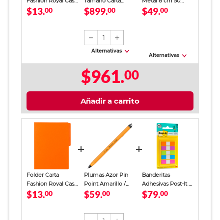
Fashion Royal Cast
Tamaño Carta
Metal 8 cm 50
$13.
$899.
$49.
/ Naranja
00
Office Depot
00
piezas
00
Blanco 5000 hojas
1
Alternativas
Alternativas
$961.
00
Añadir a carrito
Folder Carta
Plumas Azor Pin
Banderitas
Fashion Royal Cast
Point Amarillo /
Adhesivas Post-It 5
$13.
$59.
$79.
/ Naranja
00
Punto fino / Tinta
00
Neón
00
azul / 12 piezas