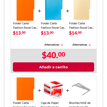
Folder Carta
Folder Carta
Folder Carta
Fashion Royal Cast
Fashion Royal Cast
Fashion Royal Cast
$13.
$13.
$14.
/ Naranja
00
/ Turquesa
00
/ Vainilla
00
Alternativas
Alternativas
$40.
00
Añadir a carrito
Folder Carta
Caja de Papel
Broches MAE de