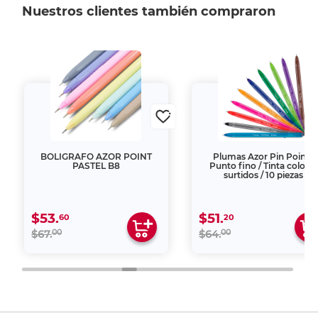
Nuestros clientes también compraron
BOLIGRAFO AZOR POINT
Plumas Azor Pin Point /
PASTEL B8
Punto fino / Tinta colores
surtidos / 10 piezas
$53.
$51.
60
20
00
00
$67.
$64.