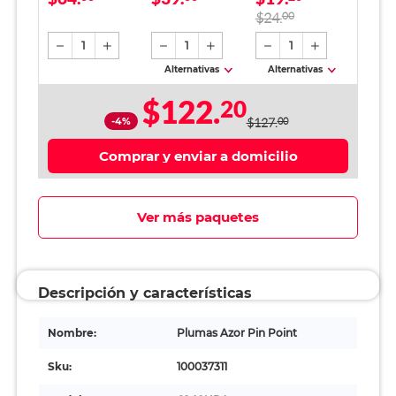
negra roja azul / 10
Verde
cincel / Negro / 1
$24.
00
piezas
pieza
1
1
1
Alternativas
Alternativas
$122.
20
-4%
$127.
00
Comprar y enviar a domicilio
Ver más paquetes
Descripción y características
Nombre:
Plumas Azor Pin Point
Sku:
100037311