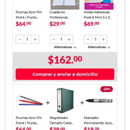
Plumas Azor Pin
Cuaderno
Notas Adhesivas
Point / Punto
Profesional
Post-It Mini 5 x 5
$64.
$29.
$69.
ultrafino / Tinta
00
SkyBook Go Plus
00
cm
00
negra roja azul / 10
Cuadro Chico 100
piezas
hojas
1
1
1
Alternativas
Alternativas
$162.
00
Comprar y enviar a domicilio
-20%
Plumas Azor Pin
Registrador
Marcador
Point / Punto
Tamaño Carta
Permanente Azor
$64.
$39.
$19.
ultrafino / Tinta
00
Office Depot
00
Signal Xtra / Punta
20