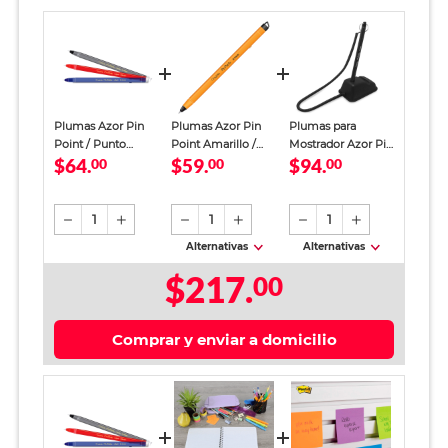
Plumas Azor Pin
Plumas Azor Pin
Plumas para
Point / Punto
Point Amarillo /
Mostrador Azor Pin
$64.
$59.
$94.
ultrafino / Tinta
00
Punto fino / Tinta
00
Point Holder /
00
negra roja azul / 10
azul / 12 piezas
Punto fino / Tinta
piezas
negra / 3 piezas
más base
1
1
1
Alternativas
Alternativas
$217.
00
Comprar y enviar a domicilio