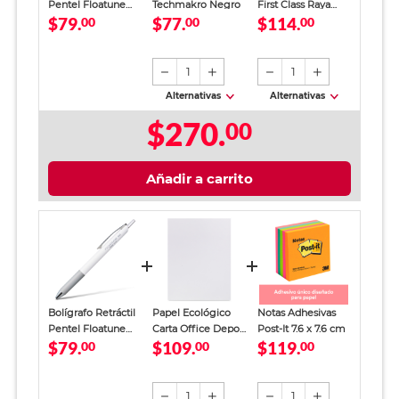
Pentel Floatune
Techmakro Negro
First Class Raya
$79.
$77.
$114.
Punto Mediano
00
00
Nutria 100 Hojas
00
Tinta Negra
Negro
1
1
Alternativas
Alternativas
$270.
00
Añadir a carrito
Bolígrafo Retráctil
Papel Ecológico
Notas Adhesivas
Pentel Floatune
Carta Office Depot
Post-It 7.6 x 7.6 cm
$79.
$109.
$119.
Punto Mediano
00
Paquete 500 hojas
00
00
Tinta Negra
blancas
1
1