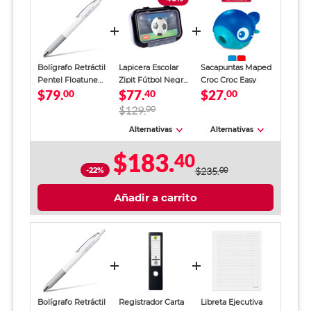
Bolígrafo Retráctil
Lapicera Escolar
Sacapuntas Maped
Pentel Floatune
Zipit Fútbol Negra
Croc Croc Easy
$79.
$77.
$27.
Punto Mediano
00
Niño
40
00
Tinta Negra
$129.
00
Alternativas
Alternativas
$183.
40
-22%
$235.
00
Añadir a carrito
Bolígrafo Retráctil
Registrador Carta
Libreta Ejecutiva