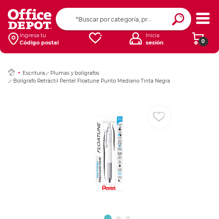
Ingresar Codigo Pos
Ingresa tu
Inicia
0
Código postal
sesión
Escritura
Plumas y bolígrafos
Bolígrafo Retráctil Pentel Floatune Punto Mediano Tinta Negra