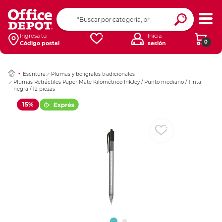
Ingresar Codigo Pos
Ingresa tu
Inicia
0
Código postal
sesión
Escritura
Plumas y bolígrafos tradicionales
Plumas Retráctiles Paper Mate Kilométrico InkJoy / Punto mediano / Tinta
negra / 12 piezas
15%