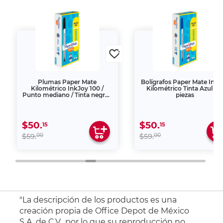
Plumas Paper Mate
Bolígrafos Paper Mate InkJ
Kilométrico InkJoy 100 /
Kilométrico Tinta Azul / 1
Punto mediano / Tinta negra /
piezas
12 piezas
$50.
$50.
15
15
00
00
$59.
$59.
"La descripción de los productos es una
creación propia de Office Depot de México
S.A. de C.V., por lo que su reproducción no