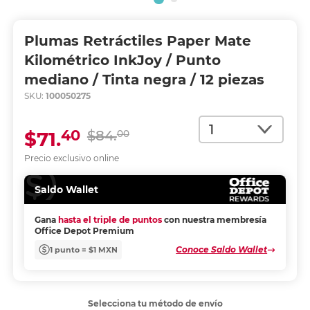
Plumas Retráctiles Paper Mate
Kilométrico InkJoy / Punto
mediano / Tinta negra / 12 piezas
SKU:
100050275
Cantidad
40
$71.
$84.
00
Precio exclusivo online
Saldo Wallet
Gana
hasta el triple de puntos
con nuestra membresía
Office Depot Premium
Conoce Saldo Wallet
1 punto = $1 MXN
Selecciona tu método de envío