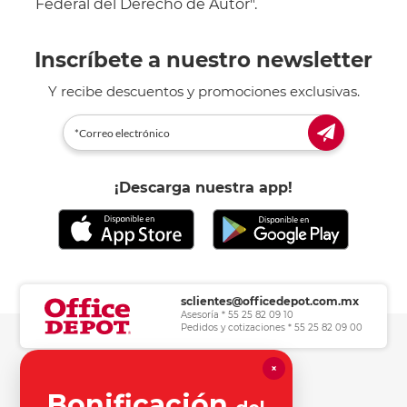
Federal del Derecho de Autor".
Inscríbete a nuestro newsletter
Y recibe descuentos y promociones exclusivas.
¡Descarga nuestra app!
sclientes@officedepot.com.mx
Asesoría * 55 25 82 09 10
Pedidos y cotizaciones * 55 25 82 09 00
×
Herramientas de consulta
Bonificación