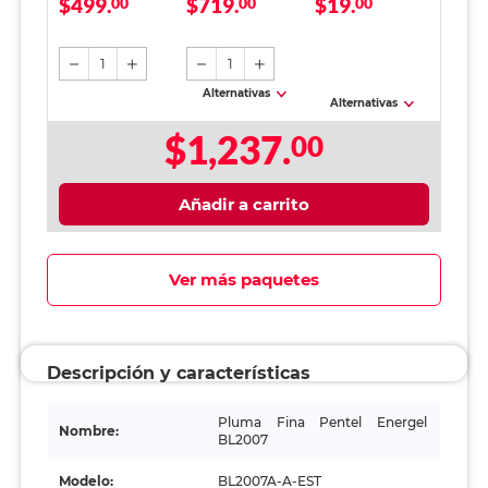
$499.
$719.
$19.
BL2007 (NEGRO 1
00
Carta Earth Pact
00
pulgadas
00
PZA.)
Blanco 5000 hojas
1
1
Alternativas
Alternativas
$1,237.
00
Añadir a carrito
Ver más paquetes
Descripción y características
Pluma Fina Pentel Energel
Nombre:
BL2007
Modelo:
BL2007A-A-EST