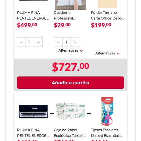
PLUMA FINA
Cuaderno
Folder Tamaño
PENTEL ENERGEL
Profesional
Carta Office Depot
$499.
$29.
$199.
BL2007 (NEGRO 1
00
SkyBook Go Plus
00
Manila 100 piezas
00
PZA.)
Cuadro Chico 100
hojas
1
1
Alternativas
Alternativas
$727.
00
Añadir a carrito
PLUMA FINA
Caja de Papel
Tijeras Escolares
PENTEL ENERGEL
Ecológico Tamaño
Maped Essentials 5