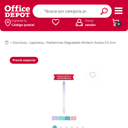
Ingresar Codigo Pos
Ingresa tu
Inicia
0
Código postal
sesión
Escritura
Lapiceros
Portaminas Degradado Writech Aurora 0.5 mm