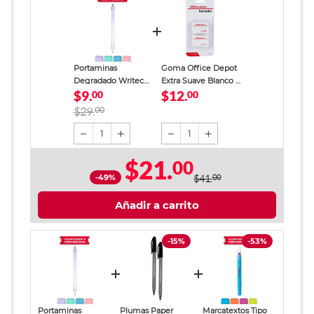
Portaminas
Goma Office Depot
Degradado Writech
Extra Suave Blanco 2
$9.
$12.
Aurora 0.5 mm
00
piezas
00
$29.
00
1
1
$21.
00
-49%
$41.
00
Añadir a carrito
-15%
-53%
Portaminas
Plumas Paper
Marcatextos Tipo