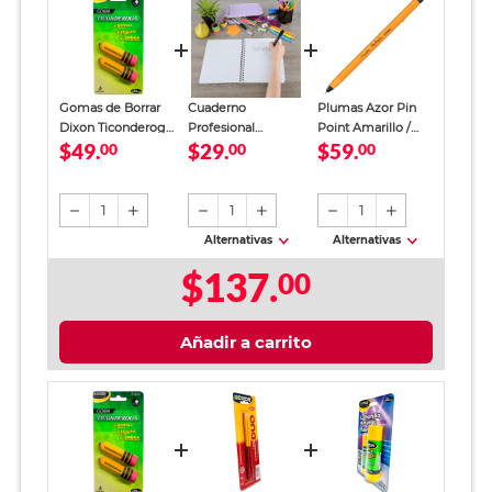
Gomas de Borrar
Cuaderno
Plumas Azor Pin
Dixon Ticonderoga
Profesional
Point Amarillo /
$49.
$29.
$59.
Amarillo 2 piezas
00
SkyBook Go Plus
00
Punto fino / Tinta
00
Cuadro Chico 100
azul / 12 piezas
hojas
1
1
1
Alternativas
Alternativas
$137.
00
Añadir a carrito