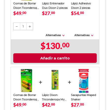
Gomas de Borrar
Lápiz Entrenador
Lápiz Adhesivo
Dixon Ticonderoga
Duo Dixon 2 piezas
Dixon 2 piezas
$49.
$27.
$54.
Amarillo 2 piezas
00
00
00
1
Alternativas
Alternativas
$130.
00
Añadir a carrito
Gomas de Borrar
Lápiz Dixon
Sacapuntas Maped
Dixon Ticonderoga
Triconderoga My
Shaker
$49.
$42.
$27.
Amarillo 2 piezas
00
First 3 piezas
00
00
Incluye Sacapuntas