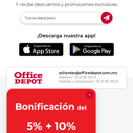
Y recibe descuentos y promociones exclusivas.
¡Descarga nuestra app!
sclientes@officedepot.com.mx
Asesoría * 55 25 82 09 10
Pedidos y cotizaciones * 55 25 82 09 00
×
Herramientas de consulta
Bonificación
del
Información legal
5% + 10%