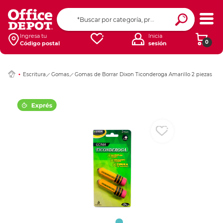
Ingresar Codigo Pos
Ingresa tu
Inicia
0
Código postal
sesión
Escritura
Gomas
Gomas de Borrar Dixon Ticonderoga Amarillo 2 piezas