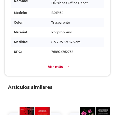
Nombre:
Divisiones Office Depot
Modelo:
B019164
Color:
Trasparente
Material:
Polipropileno
Medidas:
8.5 x 35.5 x 37.5 cm
UPC:
768924762762
Ver más
Artículos similares