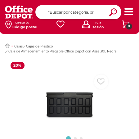
Ingresar Codigo Pos
Ingresa tu
Inicia
0
Código postal
sesión
Cajas
Cajas de Plástico
Caja de Almacenamiento Plegable Office Depot con Asas 30L Negra
20%