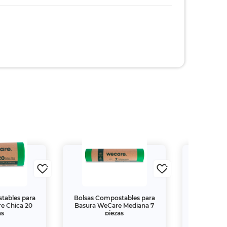
tables para
Bolsas Compostables para
Pato Gel de
e Chica 20
Basura WeCare Mediana 7
para Sanita
as
piezas
5