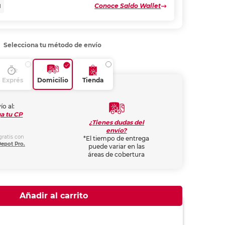
Conoce Saldo Wallet
N
Selecciona tu método de envío
Exprés
Domicilio
Tienda
ío al:
a tu CP
¿Tienes dudas del
envío?
gratis con
*El tiempo de entrega
Depot Pro.
puede variar en las
áreas de cobertura
Añadir al carrito