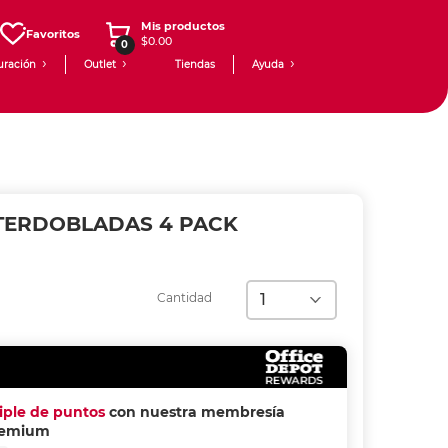
Mis productos
Favoritos
$0.00
0
uración
Outlet
Tiendas
Ayuda
TERDOBLADAS 4 PACK
Cantidad
riple de puntos
con nuestra membresía
remium