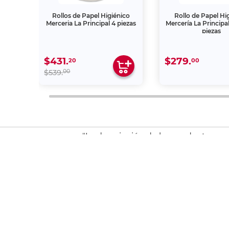
ralex
Rollos de Papel Higiénico
Rollo de Papel Hi
Merceria La Principal 4 piezas
Mercería La Principa
piezas
$431.
$279.
20
00
00
$539.
"La descripción de los productos es
autorizada, es sancionada en término
Inscríbete a nuestro newslet
Y recibe descuentos y promociones exclusivas.
sclient
Asesoría *