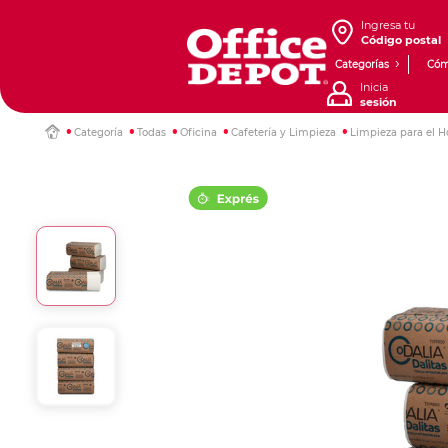
Ingresa tu
Código postal
Categorías
Cóm
Inicia
sesión
Categoría
Todas
Oficina
Cafetería y Limpieza
Limpieza para el H