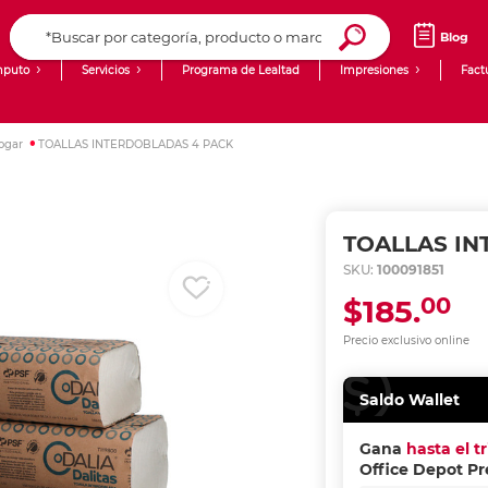
Blog
puto
Servicios
Programa de Lealtad
Impresiones
Fact
Computadoras de Escritorio
Creación de contenido digital
ogar
TOALLAS INTERDOBLADAS 4 PACK
Ingresar Codigo Postal
Laptops
giit!
Tablets
Blog
TOALLAS IN
Monitores
Venta corporativa
SKU:
100091851
00
$185.
PyME
Precio exclusivo online
Saldo Wallet
Gana
hasta el t
Office Depot P