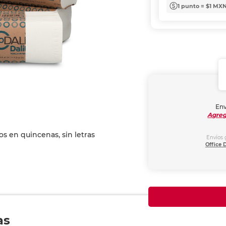
1 punto = $1 MX
Env
Agreg
Envíos 
Office 
as