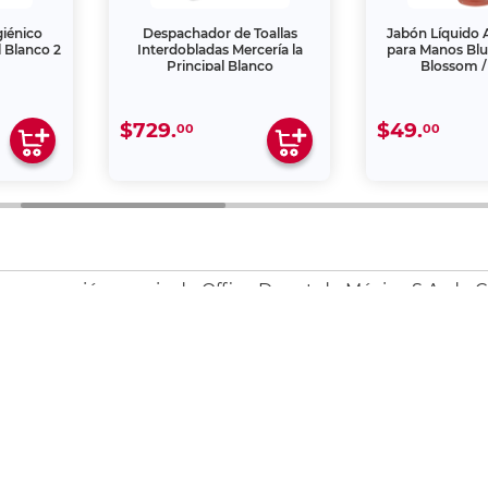
giénico
Despachador de Toallas
Jabón Líquido A
l Blanco 2
Interdobladas Mercería la
para Manos Bl
Principal Blanco
Blossom /
$729.
$49.
00
00
 una creación propia de Office Depot de México S.A. de C.
s de la Ley de la Propiedad Industrial y de la Ley Federa
ter
es@officedepot.com.mx
 55 25 82 09 10
Pedidos y cotizaciones * 55 25 82 09
¡D