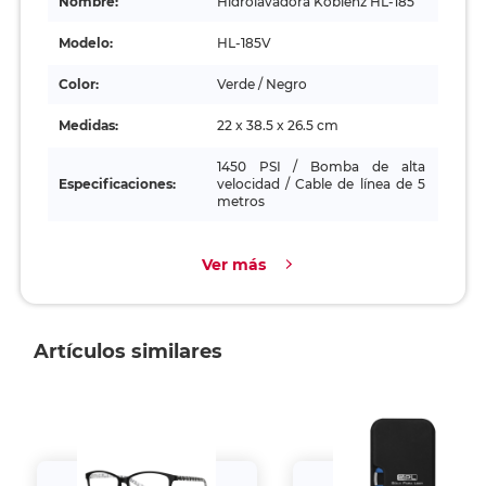
Nombre:
Hidrolavadora Koblenz HL-185
Modelo:
HL-185V
Color:
Verde / Negro
Medidas:
22 x 38.5 x 26.5 cm
1450 PSI / Bomba de alta
Especificaciones:
velocidad / Cable de línea de 5
metros
Ver más
Artículos similares