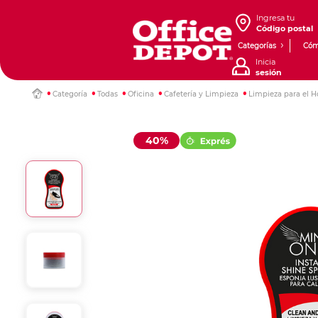
Ingresa tu
Código postal
Categorías
Cóm
Inicia
sesión
Categoría
Todas
Oficina
Cafetería y Limpieza
Limpieza para el H
40%