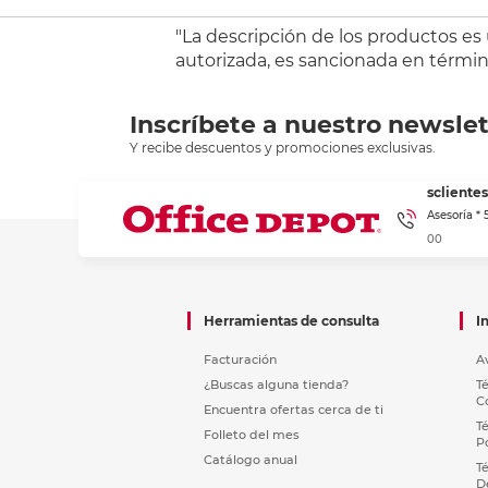
"La descripción de los productos es
autorizada, es sancionada en término
Inscríbete a nuestro newslet
Y recibe descuentos y promociones exclusivas.
sclient
Asesoría *
00
Herramientas de consulta
I
Facturación
A
¿Buscas alguna tienda?
T
C
Encuentra ofertas cerca de ti
T
Folleto del mes
P
Catálogo anual
T
D