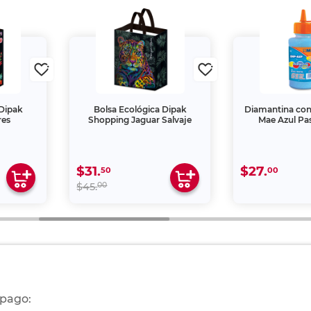
 Dipak
Bolsa Ecológica Dipak
Diamantina co
res
Shopping Jaguar Salvaje
Mae Azul Pas
$31.
$27.
50
00
00
$45.
 pago: