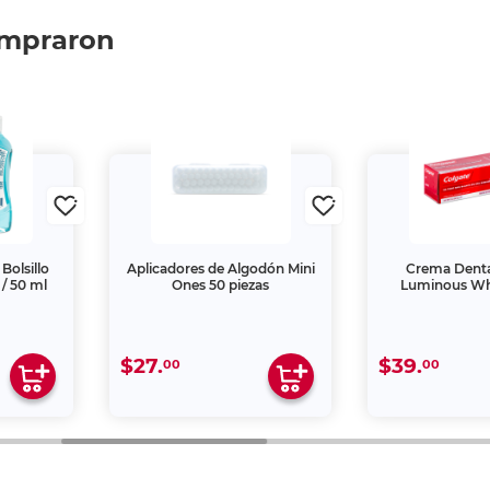
ompraron
Bolsillo
Aplicadores de Algodón Mini
Crema Denta
/ 50 ml
Ones 50 piezas
Luminous Whi
$27.
$39.
00
00