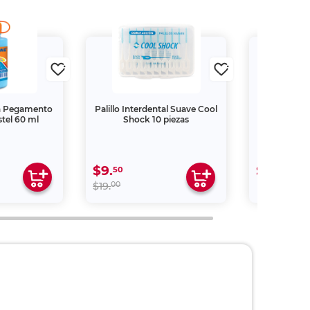
n Pegamento
Palillo Interdental Suave Cool
Toalla Hú
tel 60 ml
Shock 10 piezas
Walfort Se
$9.
$25.
50
00
00
$19.