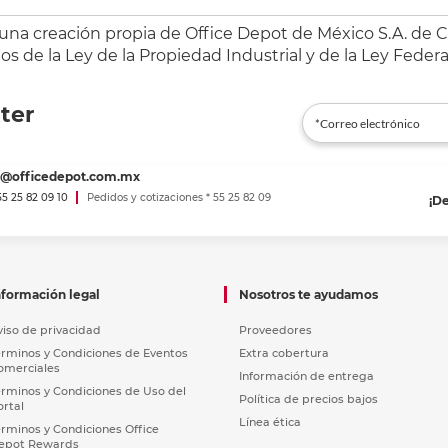
 una creación propia de Office Depot de México S.A. de C.
s de la Ley de la Propiedad Industrial y de la Ley Federa
ter
es@officedepot.com.mx
 55 25 82 09 10
Pedidos y cotizaciones * 55 25 82 09
¡D
nformación legal
Nosotros te ayudamos
viso de privacidad
Proveedores
érminos y Condiciones de Eventos
Extra cobertura
omerciales
Información de entrega
érminos y Condiciones de Uso del
Política de precios bajos
ortal
Línea ética
érminos y Condiciones Office
epot Rewards