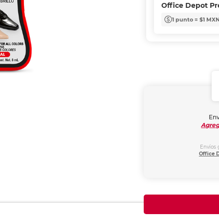
Office Depot P
1 punto = $1 MX
Env
Agreg
Envíos 
Office 