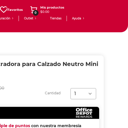
Mis productos
Favoritos
$0.00
0
uración
Outlet
Tiendas
Ayuda
tradora para Calzado Neutro Mini
00
Cantidad
riple de puntos
con nuestra membresía