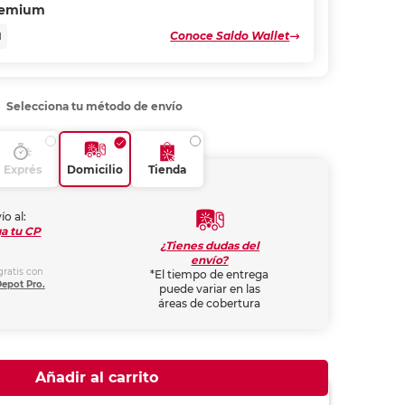
remium
Conoce Saldo Wallet
N
Selecciona tu método de envío
Exprés
Domicilio
Tienda
ío al:
a tu CP
¿Tienes dudas del
envío?
gratis con
*El tiempo de entrega
Depot Pro.
puede variar en las
áreas de cobertura
Añadir al carrito