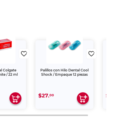
l Colgate
Palillos con Hilo Dental Cool
Cepillo de 
te / 22 ml
Shock / Empaque 12 piezas
Coo
$27.
$27.
00
00