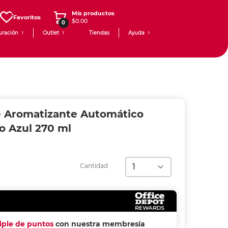
Mis productos
Favoritos
$0.00
0
uración
Outlet
Tiendas
Ayuda
 Aromatizante Automático
o Azul 270 ml
Cantidad
riple de puntos
con nuestra membresía