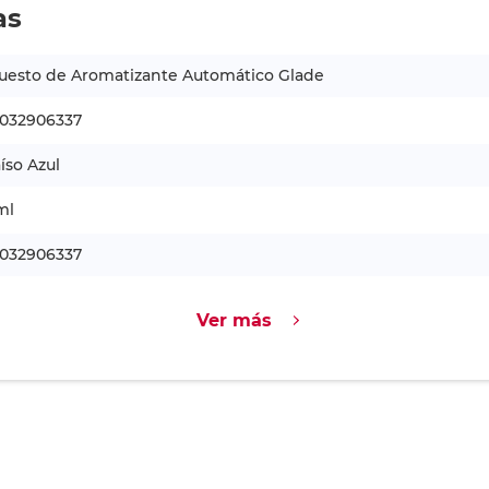
as
uesto de Aromatizante Automático Glade
1032906337
íso Azul
ml
1032906337
Ver más