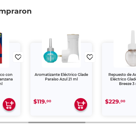
ompraron
ico con
Aromatizante Eléctrico Glade
Repuesto de A
Manzana
Paraíso Azul 21 ml
Eléctrico Gla
ml
Breeze 3 
$119.
$229.
00
00