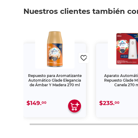
Nuestros clientes también c
zante
Repuesto para Aromatizante
Aparato Automát
gría
Automático Glade Elegancia
Repuesto Glade 
70 ml
de Ámbar Y Madera 270 ml
Canela 270 
$149.
$235.
00
00