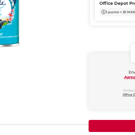
Office Depot P
1 punto = $1 MX
Env
Agreg
Envíos 
Office 