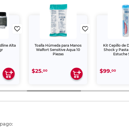
dline Alta
Toalla Húmeda para Manos
Kit Cepillo de 
gr
Walfort Sensitive Aqua 10
Shock y Pasta
Piezas
Estuche
$25.
$99.
00
00
 pago: