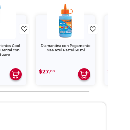
Dientes Cool
Diamantina con Pegamento
Diamantina
 Dental con
Mae Azul Pastel 60 ml
Mae 
 Suave
$27.
$27.
00
00