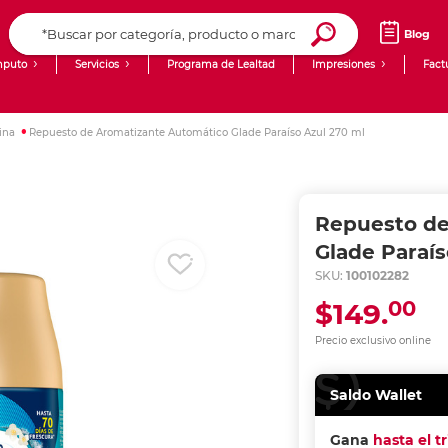
Blog
puto
Servicios
Programa de Lealtad
Impresiones
Fact
Computadoras de Escritorio
Creación de contenido digital
ina
Repuesto de Aromatizante Automático Glade Paraíso Azul 270 ml
Ingresar Codigo Postal
Laptops
giit!
Tablets
Blog
Repuesto de
Monitores
Venta corporativa
Glade Paraís
SKU:
100102282
PyME
00
$149.
Precio exclusivo online
Saldo Wallet
Gana
hasta el t