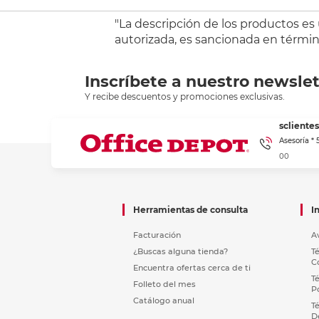
"La descripción de los productos es
autorizada, es sancionada en término
Inscríbete a nuestro newslet
Y recibe descuentos y promociones exclusivas.
sclient
Asesoría *
00
Herramientas de consulta
I
Facturación
A
¿Buscas alguna tienda?
T
C
Encuentra ofertas cerca de ti
T
Folleto del mes
P
Catálogo anual
T
D