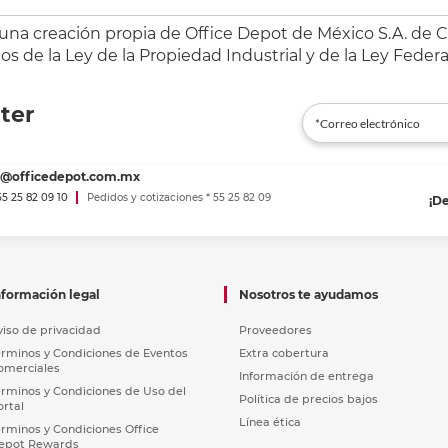
 una creación propia de Office Depot de México S.A. de C.
s de la Ley de la Propiedad Industrial y de la Ley Federa
ter
es@officedepot.com.mx
 55 25 82 09 10
Pedidos y cotizaciones * 55 25 82 09
¡D
nformación legal
Nosotros te ayudamos
viso de privacidad
Proveedores
érminos y Condiciones de Eventos
Extra cobertura
omerciales
Información de entrega
érminos y Condiciones de Uso del
Política de precios bajos
ortal
Línea ética
érminos y Condiciones Office
epot Rewards