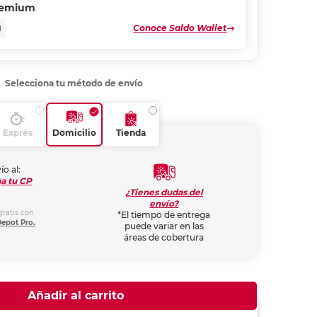
remium
Conoce Saldo Wallet
N
Selecciona tu método de envío
Exprés
Domicilio
Tienda
ío al:
a tu CP
¿Tienes dudas del
envío?
gratis con
*El tiempo de entrega
Depot Pro.
puede variar en las
áreas de cobertura
Añadir al carrito