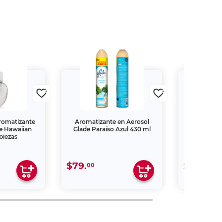
romatizante
Aromatizante en Aerosol
Aromatizan
de Hawaiian
Glade Paraíso Azul 430 ml
Hawaiian
piezas
$79.
$49.
00
00