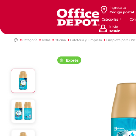
Ingresa tu
Código postal
Categorías
Cóm
Inicia
sesión
Categoría
Todas
Oficina
Cafetería y Limpieza
Limpieza para Ofic