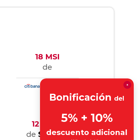
18 MSI
de
×
Bonificación
del
5% + 10%
12 MSI
descuento adicional
75
de
$60.