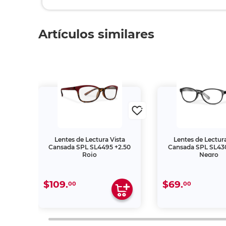
Artículos similares
ta
Lentes de Lectura Vista
Lentes de Lectura
1.50
Cansada SPL SL4495 +2.50
Cansada SPL SL430
Rojo
Negro
$109.
$69.
00
00