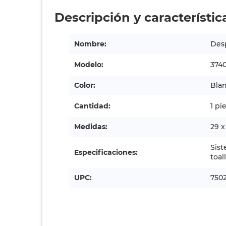
Descripción y característic
Nombre:
Desp
Modelo:
374
Color:
Bla
Cantidad:
1 pi
Medidas:
29 x
Sist
Especificaciones:
toal
UPC:
750