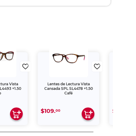
tura Vista
Lentes de Lectura Vista
Lentes de
L4493 +1.50
Cansada SPL SL4478 +1.50
Cansada S
o
Café
$109.
$109.
00
00