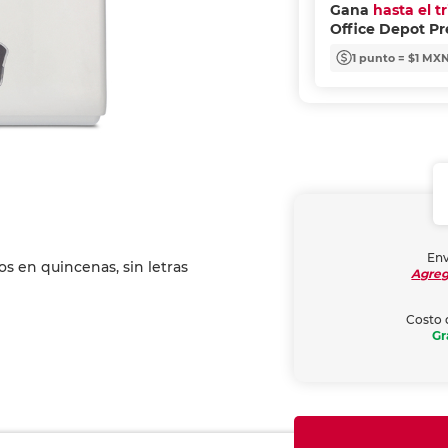
Gana
hasta el t
Office Depot P
1 punto = $1 MX
Env
Agreg
Costo 
Gr