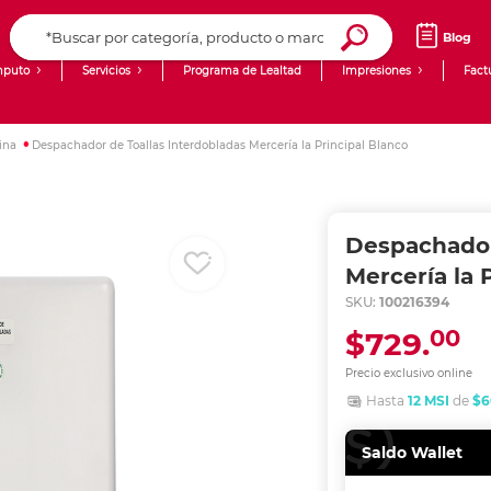
Blog
puto
Servicios
Programa de Lealtad
Impresiones
Fact
Computadoras de Escritorio
Creación de contenido digital
ina
Despachador de Toallas Interdobladas Mercería la Principal Blanco
Ingresar Codigo Postal
Laptops
giit!
Tablets
Blog
Despachador
Monitores
Venta corporativa
Mercería la 
SKU:
100216394
PyME
00
$729.
Precio exclusivo online
Hasta
12 MSI
de
$6
Saldo Wallet