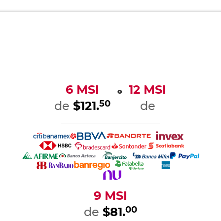
6 MSI
12 MSI
o
50
de
$121.
de
9 MSI
00
de
$81.