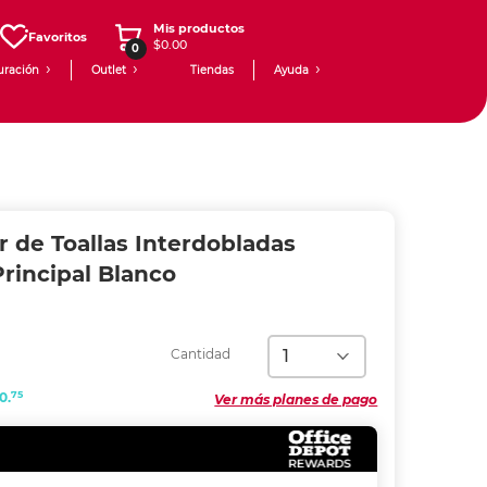
Mis productos
Favoritos
$0.00
0
uración
Outlet
Tiendas
Ayuda
 de Toallas Interdobladas
Principal Blanco
Cantidad
75
0.
Ver más planes de pago