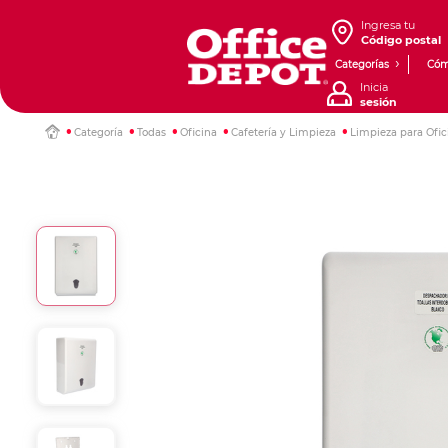
Ingresa tu
Código postal
Categorías
Cóm
Inicia
sesión
Categoría
Todas
Oficina
Cafetería y Limpieza
Limpieza para Ofic