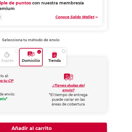
riple de puntos
con nuestra membresía
remium
Conoce Saldo Wallet
N
Selecciona tu método de envío
Exprés
Domicilio
Tienda
ío al:
a tu CP
¿Tienes dudas del
envío?
de envío:
*El tiempo de entrega
atis*
puede variar en las
áreas de cobertura
Añadir al carrito