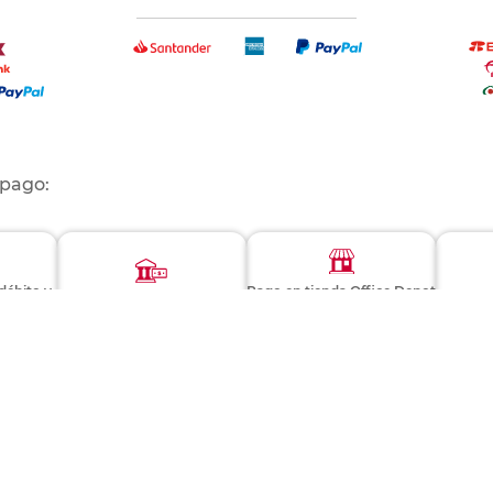
 pago:
 débito y
Pago en tienda Office Depot
Depósito o transferencia
PayP
y Radioshack
Consulta términos y condiciones
EVALÚA ESTE PRODUCTO