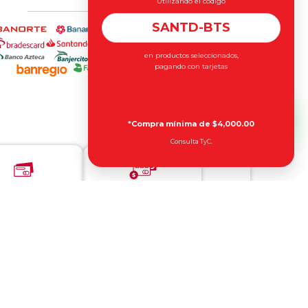
Utilizando el código
SANTD-BTS
en productos seleccionados,
pagando con tarjetas
*Compra mínima de $4,000.00
Consulta TyC.
al y PayPal Plus
Otros métodos de pago