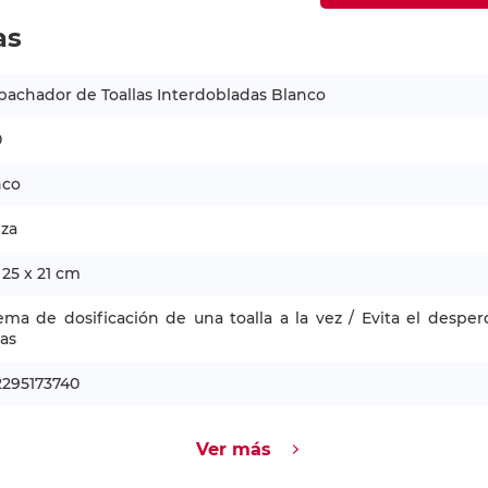
as
achador de Toallas Interdobladas Blanco
0
nco
eza
 25 x 21 cm
ema de dosificación de una toalla a la vez / Evita el desper
las
2295173740
Ver más