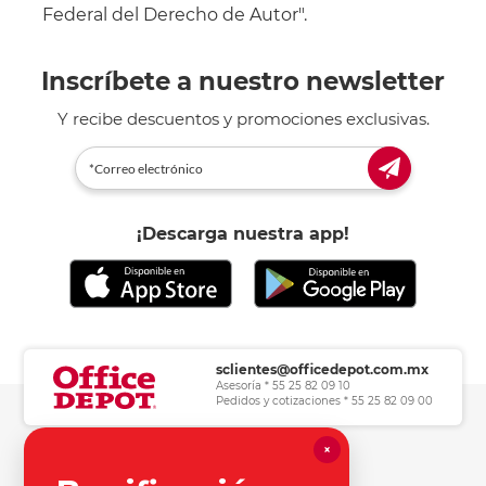
Federal del Derecho de Autor".
Inscríbete a nuestro newsletter
Y recibe descuentos y promociones exclusivas.
¡Descarga nuestra app!
sclientes@officedepot.com.mx
Asesoría * 55 25 82 09 10
Pedidos y cotizaciones * 55 25 82 09 00
×
Herramientas de consulta