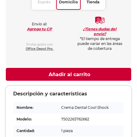
Exprés
Domicilio
Tienda
Envío al:
¿Tienes dudas del
Agrega tu CP
envío?
*El tiempo de entrega
puede variar en las áreas
Envíos gratis con
de cobertura
Office Depot Pro.
Añadir al carrito
Descripción y características
Nombre:
Crema Dental Cool Shock
Modelo:
7502263762662
Cantidad:
1 pieza