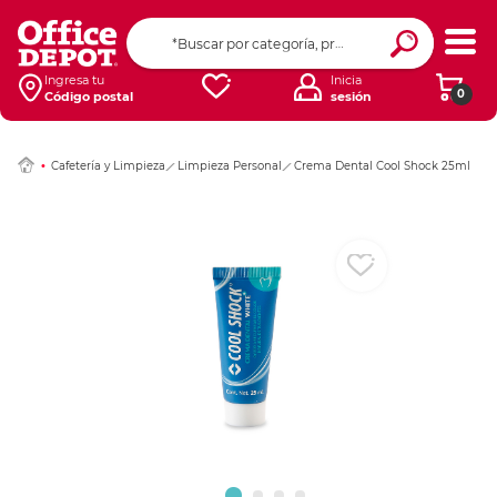
Ingresar Codigo Pos
Ingresa tu
Inicia
0
Código postal
sesión
Cafetería y Limpieza
Limpieza Personal
Crema Dental Cool Shock 25ml