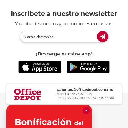
Inscríbete a nuestro newsletter
Y recibe descuentos y promociones exclusivas.
¡Descarga nuestra app!
sclientes@officedepot.com.mx
Asesoría * 55 25 82 09 10
Pedidos y cotizaciones * 55 25 82 09 00
×
Herramientas de consulta
Bonificación
del