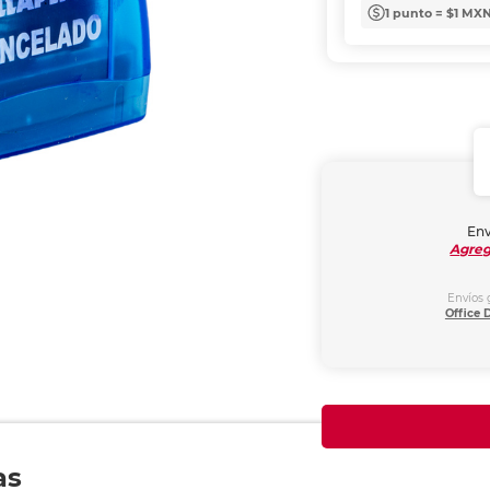
1 punto = $1 MX
Env
Agreg
Envíos 
Office 
as