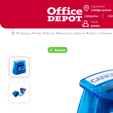
Ingresa tu
Código postal
Categorías
Cóm
Inicia
sesión
Categoría
Todas
Oficina
Básicos de Papelería
Sellos y Foliadores