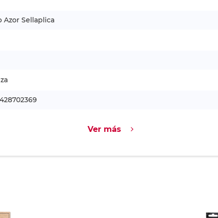
o Azor Sellaplica
1
eza
1428702369
Ver más