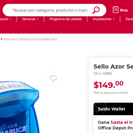
Blog
puto
Servicios
Programa de Lealtad
Impresiones
Fact
Computadoras de Escritorio
Creación de contenido digital
Sello Azor Sellaplica Cancelado Azul
Ingresar Codigo Postal
Laptops
giit!
Tablets
Blog
Sello Azor S
Monitores
Venta corporativa
SKU:
4330
00
$149.
PyME
Precio exclusivo online
Saldo Wallet
Gana
hasta el t
Office Depot P