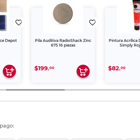
ice Depot
Pila Auditiva RadioShack Zinc
Pintura Acrílica
675 16 piezas
Simply Roj
$199.
$82.
00
00
 pago: