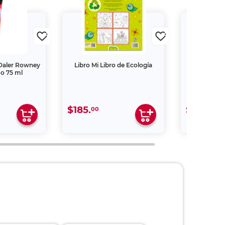
 Daler Rowney
Libro Mi Libro de Ecología
Libro Mis 
o 75 ml
Bla
$185.
$279.
00
00