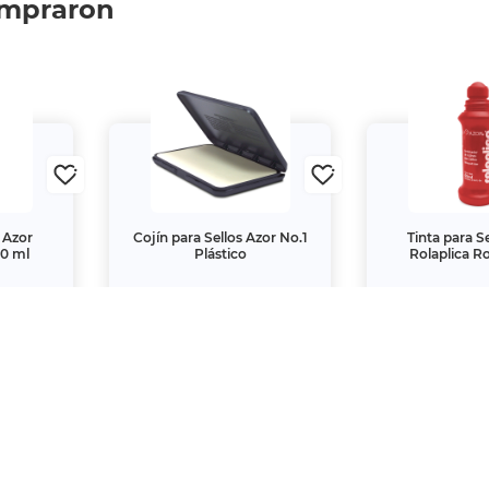
ompraron
s Azor
Cojín para Sellos Azor No.1
Tinta para S
60 ml
Plástico
Rolaplica R
$49.
$47.
00
00