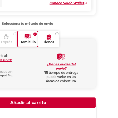
Conoce Saldo Wallet
N
Selecciona tu método de envío
Exprés
Domicilio
Tienda
ío al:
a tu CP
¿Tienes dudas del
envío?
gratis con
*El tiempo de entrega
Depot Pro.
puede variar en las
áreas de cobertura
Añadir al carrito