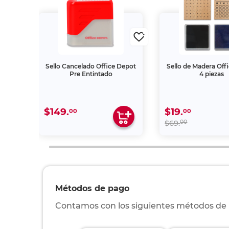
Depot
Sello Cancelado Office Depot
Sello de Madera Off
Pre Entintado
4 piezas
$149.
$19.
00
00
00
$69.
Métodos de pago
Contamos con los siguientes métodos de