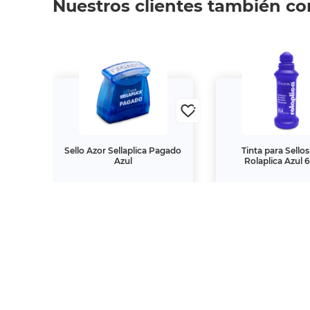
Nuestros clientes también c
Carta
Sello Azor Sellaplica Pagado
Tinta para Sello
5000
Azul
Rolaplica Azul 
$149.
$49.
00
00