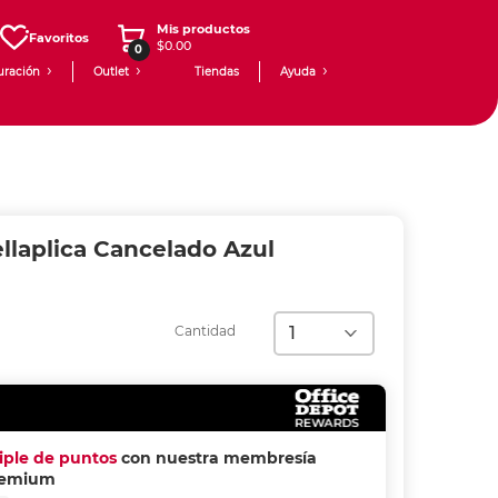
Mis productos
Favoritos
$0.00
0
uración
Outlet
Tiendas
Ayuda
ellaplica Cancelado Azul
Cantidad
riple de puntos
con nuestra membresía
remium