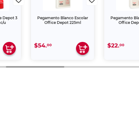
ce Depot 3
Pegamento Blanco Escolar
Pegamento Bla
 c/u
Office Depot 225ml
Office Dep
$54.
$22.
00
00
 una creación propia de Office Depot de México S.A. de C.
s de la Ley de la Propiedad Industrial y de la Ley Federa
ter
es@officedepot.com.mx