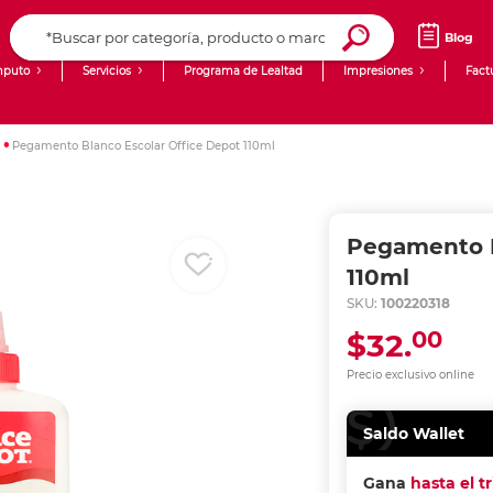
Blog
puto
Servicios
Programa de Lealtad
Impresiones
Fact
Computadoras de Escritorio
Creación de contenido digital
Pegamento Blanco Escolar Office Depot 110ml
Ingresar Codigo Postal
Laptops
giit!
Tablets
Blog
Pegamento B
Monitores
Venta corporativa
110ml
SKU:
100220318
PyME
00
$32.
Precio exclusivo online
Saldo Wallet
Gana
hasta el t