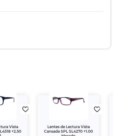
tura Vista
Lentes de Lectura Vista
Lentes de
L4518 +2.50
Cansada SPL SL4270 +1.00
Cansada S
l
Morado
M