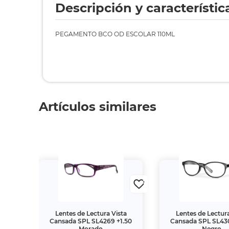
Descripción y característic
PEGAMENTO BCO OD ESCOLAR 110ML
Artículos similares
ta
Lentes de Lectura Vista
Lentes de Lectura
1.00
Cansada SPL SL4269 +1.50
Cansada SPL SL430
Morado
Negro