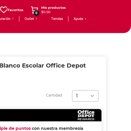
Mis productos
Favoritos
$0.00
0
uración
Outlet
Tiendas
Ayuda
lanco Escolar Office Depot
Cantidad
riple de puntos
con nuestra membresía