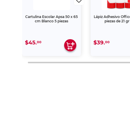
ch
Cartulina Escolar Apsa 50 x 65
Lápiz Adhesivo Offi
 25m
cm Blanco 5 piezas
piezas de 21 gr
$45.
$39.
00
00
"La descripción de los productos es
autorizada, es sancionada en término
Inscríbete a nuestro newslet
Y recibe descuentos y promociones exclusivas.
sclient