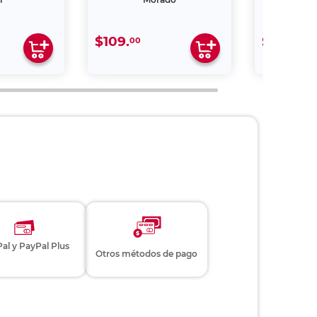
$109.
$109.
00
00
al y PayPal Plus
Otros métodos de pago