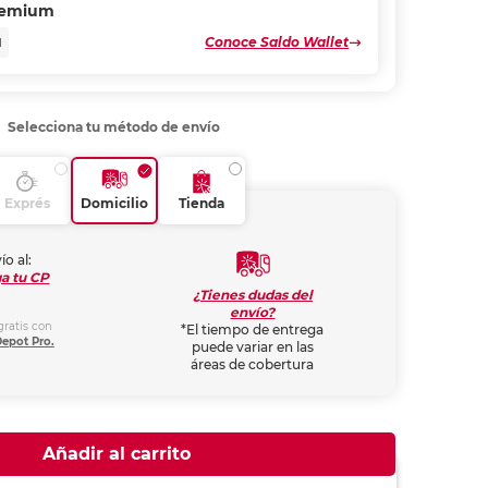
remium
Conoce Saldo Wallet
N
Selecciona tu método de envío
Exprés
Domicilio
Tienda
ío al:
a tu CP
¿Tienes dudas del
envío?
gratis con
*El tiempo de entrega
Depot Pro.
puede variar en las
áreas de cobertura
Añadir al carrito