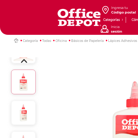
Ingresa tu
Código postal
Categorías
Cóm
Inicia
sesión
Categoría
Todas
Oficina
Básicos de Papelería
Lápices Adhesivos