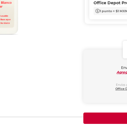
Office Depot P
1 punto = $1 MX
Env
Agreg
Envíos 
Office 